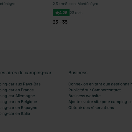
nténégro
2,3 km
•
Seoca, Monténégro
Préféré
Pré
4.26
23 avis
25 - 35
les aires de camping-car
Business
ping-car aux Pays-Bas
Connexion en tant que gestionnai
ping-car en France
Publicité sur Campercontact
ping-car Allemagne
Business website
ping-car en Belgique
Ajoutez votre site pour camping-c
ping-car en Espagne
Obtenir des réservations
ing-car en Italie