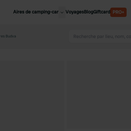
Aires de camping-car
Voyages
Blog
Giftcard
PRO+
leures aires de camping-car
Belgique
res Budva
Slovénie
Autriche
Suède
e
Suisse