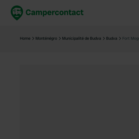
Réservez maintenant
Les meil
France
France
Home
Monténégro
Municipalité de Budva
Budva
Fort Mog
Italie
Italie
Espagne
Espagne
Allemagne
Allemagn
Voir tout...
Pays-Bas