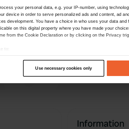
faut conduire jusqu'au fort. Le chemin est assez
ocess your personal data, e.g. your IP-number, using technolog
pentu, cependant, et lors de notre visite en août,
ur device in order to serve personalized ads and content, ad a
il y avait beaucoup de monde, avec des allées et
ces development. You have a choice in who uses your data and 
venues toute la nuit.
licable on this digital property where you have made your choic
Traduit par Google
Afficher l'original
e from the Cookie Declaration or by clicking on the Privacy trig
e to:
t your geographical location which can be accurate to within sev
tively scanning it for specific characteristics (fingerprinting)
Use necessary cookies only
 personal data is processed and set your preferences in the
det
e content and ads, to provide social media features and to analy
 our site with our social media, advertising and analytics partn
 provided to them or that they’ve collected from your use of their
Information