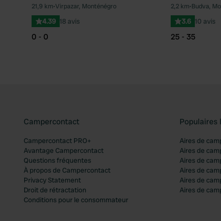
21,9 km
•
Virpazar, Monténégro
2,2 km
•
Budva, Mo
Préféré
4.39
18 avis
3.6
10 avis
0 - 0
25 - 35
Campercontact
Populaires 
Campercontact PRO+
Aires de cam
Avantage Campercontact
Aires de cam
Questions fréquentes
Aires de cam
À propos de Campercontact
Aires de cam
Privacy Statement
Aires de cam
Droit de rétractation
Aires de camp
Conditions pour le consommateur