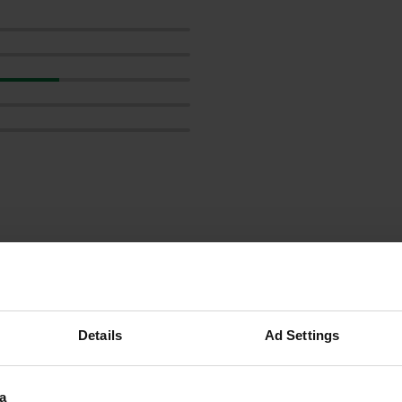
les avis
Details
Ad Settings
Chris99
C
août 2025
Magnifique endroit avec une vue imprenable. Il
a