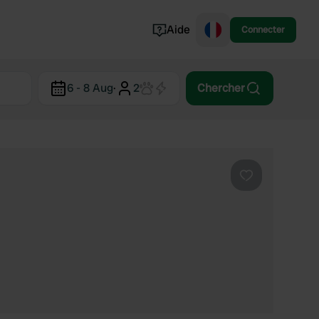
Aide
Connecter
Norvège
6 - 8 Aug
·
2
Chercher
Portugal
Danemark
Croatie
Voir tout...
Préféré