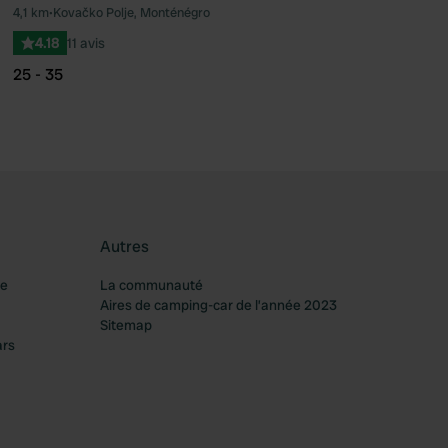
4,1 km
•
Kovačko Polje, Monténégro
féré
Préféré
4.18
11 avis
25 - 35
Autres
re
La communauté
Aires de camping-car de l’année 2023
Sitemap
ars