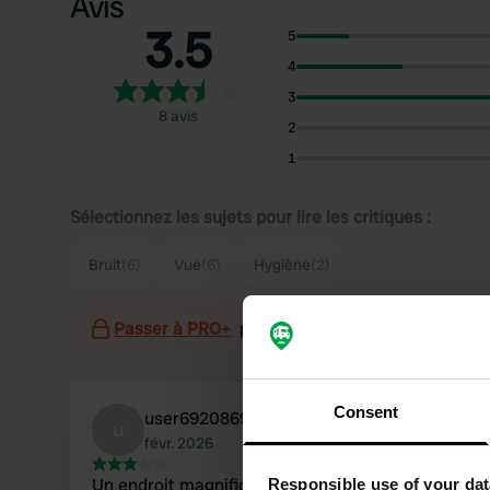
Avis
3.5
5
4
3
8 avis
2
1
Sélectionnez les sujets pour lire les critiques :
Bruit
(6)
Vue
(6)
Hygiène
(2)
Passer à PRO+
pour l'utilisation des filtres sur 
Consent
user692086933
u
févr. 2026
Un endroit magnifique où séjourner. Mais, en
Responsible use of your dat