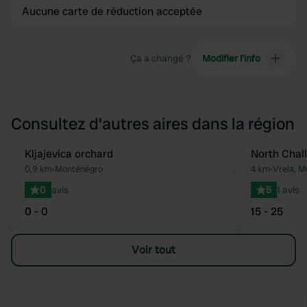
Aucune carte de réduction acceptée
Ça a changé ?
Modifier l’info
Consultez d'autres aires dans la région
Kljajevica orchard
North Chal
Préféré
0,9 km
•
Monténégro
4 km
•
Vrela, M
0
avis
5
1 avis
0 - 0
15 - 25
Voir tout