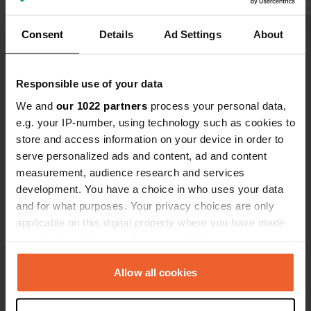
chaleureux. Malheureusement, il n'y
avait aucun moyen de vider les
Consent
Details
Ad Settings
About
Voir tous les 8 avis
toilettes chimiques, et l'électricité
était disponible, mais uniquement via
une rallonge.
Es-tu déjà venu ici ?
Responsible use of your data
We and
our 1022 partners
process your personal data,
e.g. your IP-number, using technology such as cookies to
store and access information on your device in order to
serve personalized ads and content, ad and content
measurement, audience research and services
Contact
development. You have a choice in who uses your data
and for what purposes. Your privacy choices are only
applicable on this digital property where you have made
Emplacement
your choices. You can change or withdraw your consent
P5
Copie
any time from the Cookie Declaration or by clicking on
84220, Bitine, Monténégro
the Privacy trigger icon.
Allow all cookies
Coordonnées
If you allow, we would also like to:
43° 8' 55" N 19° 17' 32" E