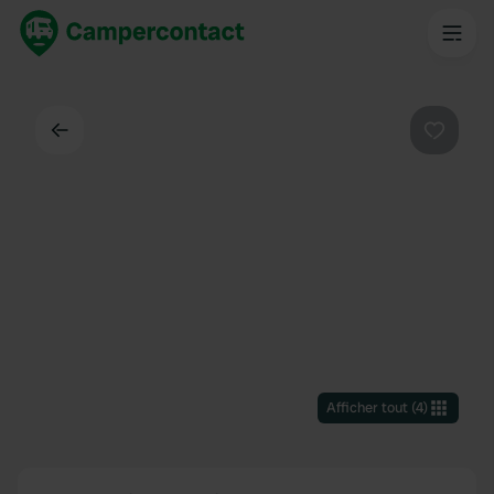
Dos
Préféré
Afficher tout
(
4
)