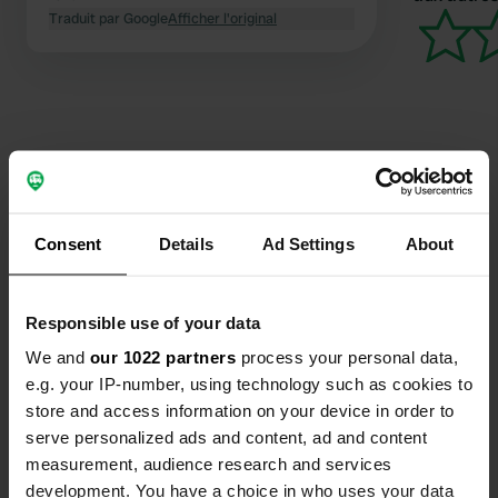
Traduit par Google
Afficher l'original
Contact
Consent
Details
Ad Settings
About
Emplacement
E6
Copie
9845, Tana, Norvège
Responsible use of your data
We and
our 1022 partners
process your personal data,
Coordonnées
e.g. your IP-number, using technology such as cookies to
70° 4' 41" N 27° 41' 3" E
store and access information on your device in order to
Copie
70.07814 27.68404
serve personalized ads and content, ad and content
Copie
measurement, audience research and services
Code du site
development. You have a choice in who uses your data