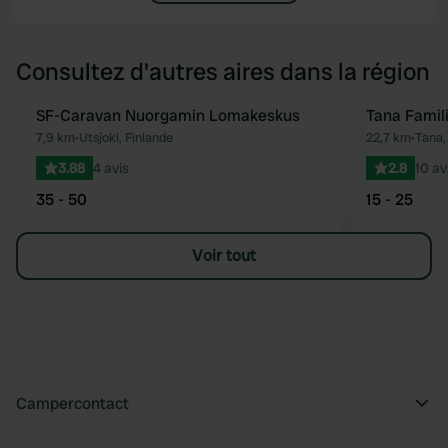
Consultez d'autres aires dans la région
SF-Caravan Nuorgamin Lomakeskus
Tana Famil
Préféré
7,9 km
•
Utsjoki, Finlande
22,7 km
•
Tana,
3.88
4 avis
2.8
10 av
35 - 50
15 - 25
Voir tout
Campercontact