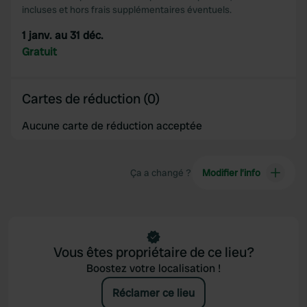
may combine it with other information that you’ve
incluses et hors frais supplémentaires éventuels.
provided to them or that they’ve collected from your use
1 janv. au 31 déc.
of their services.
Gratuit
Cartes de réduction (0)
Aucune carte de réduction acceptée
Ça a changé ?
Modifier l’info
Vous êtes propriétaire de ce lieu?
Boostez votre localisation !
Réclamer ce lieu