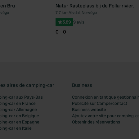
ten Bru
Natur Rasteplass bij de Folla-rivier.
rvège
7,7 km
•
Alvdal, Norvège
Préféré
Pré
3.89
9 avis
0 - 0
les aires de camping-car
Business
ping-car aux Pays-Bas
Connexion en tant que gestionnai
ping-car en France
Publicité sur Campercontact
ping-car Allemagne
Business website
ping-car en Belgique
Ajoutez votre site pour camping-c
ping-car en Espagne
Obtenir des réservations
ing-car en Italie