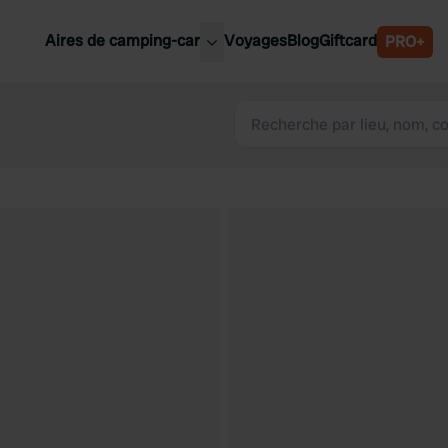
Aires de camping-car
Voyages
Blog
Giftcard
PRO+
leures aires de camping-car
Belgique
Slovénie
Autriche
Suède
e
Suisse