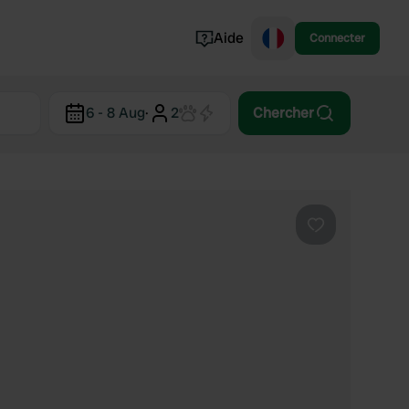
Aide
Connecter
Norvège
6 - 8 Aug
·
2
Chercher
Portugal
Danemark
Croatie
Voir tout...
Préféré