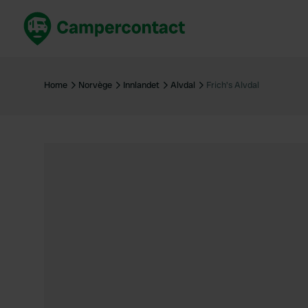
Réservez maintenant
Les meil
France
France
Home
Norvège
Innlandet
Alvdal
Frich's Alvdal
Italie
Italie
Espagne
Espagne
Allemagne
Allemagn
Voir tout...
Pays-Bas