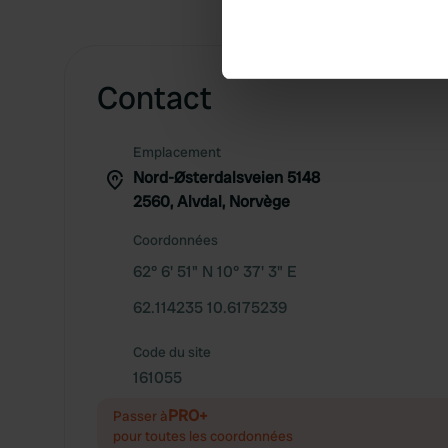
Identify your device by ac
Find out more about how your
Contact
We use cookies to personalis
information about your use of
other information that you’ve
Emplacement
Nord-Østerdalsveien 5148
2560, Alvdal, Norvège
Coordonnées
62° 6' 51" N 10° 37' 3" E
62.114235 10.6175239
Code du site
161055
PRO+
Passer à
pour toutes les coordonnées