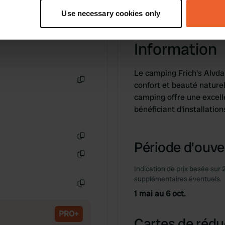
tively scanning it for specific characteristics (fingerprinting)
Use necessary cookies only
 personal data is processed and set your preferences in the
det
Information
e content and ads, to provide social media features and to analy
 our site with our social media, advertising and analytics partn
 provided to them or that they’ve collected from your use of their
Le camping Frich's Alvda
confort et beauté naturel
Copie
camping offre une excelle
bénéficiant d'installatio
Période d'ouver
Copie
Copie
Indication de prix basée sur 
supplémentaires éventuels.
1 mai au 6 oct.
Copie
PRO+
Cartes de rédu