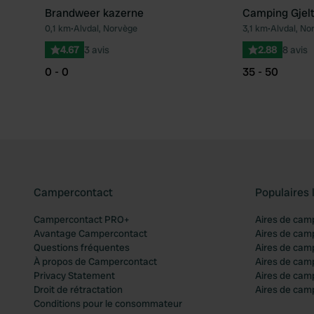
Brandweer kazerne
Camping Gjel
0,1 km
•
Alvdal, Norvège
3,1 km
•
Alvdal, No
Préféré
4.67
3 avis
2.88
8 avis
0 - 0
35 - 50
Campercontact
Populaires 
Campercontact PRO+
Aires de cam
Avantage Campercontact
Aires de cam
Questions fréquentes
Aires de cam
À propos de Campercontact
Aires de cam
Privacy Statement
Aires de cam
Droit de rétractation
Aires de camp
Conditions pour le consommateur