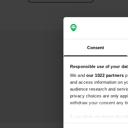
Consent
Responsible use of your dat
We and
our 1022 partners
pr
and access information on yo
audience research and servi
privacy choices are only app
withdraw your consent any tim
If you allow, we would also lik
Collect information abou