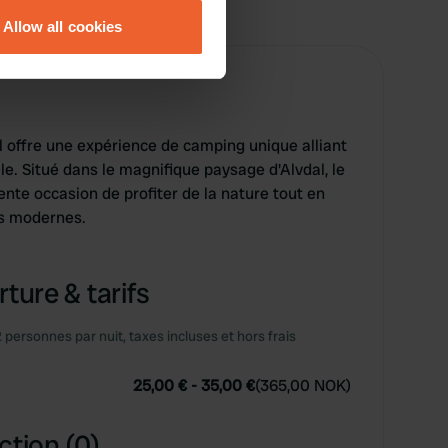
Allow all cookies
ails section
.
se our traffic. We also share
ers who may combine it with
 services.
l offre une expérience de camping unique alliant
le. Situé dans le magnifique paysage d'Alvdal, le
nte occasion de profiter de la nature tout en
ns modernes.
ture & tarifs
2 personnes par nuit, taxes incluses et hors frais
25,00 €
-
35,00 €
(
365,00 NOK
)
ction (0)