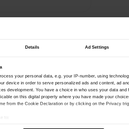
Details
Ad Settings
Ajouter un avis
a
ocess your personal data, e.g. your IP-number, using technolog
Vous êtes déjà venu ici ? Dites aux autres ce que
ur device in order to serve personalized ads and content, ad a
vous en pensez.
ces development. You have a choice in who uses your data and 
licable on this digital property where you have made your choic
e from the Cookie Declaration or by clicking on the Privacy trig
e to:
t your geographical location which can be accurate to within sev