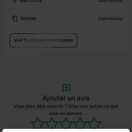
Électricité
Coût inconnu
Toilette
Coût inconnu
Voir toutes les installations
Ajouter un avis
Vous êtes déjà venu ici ? Dites aux autres ce que
vous en pensez.