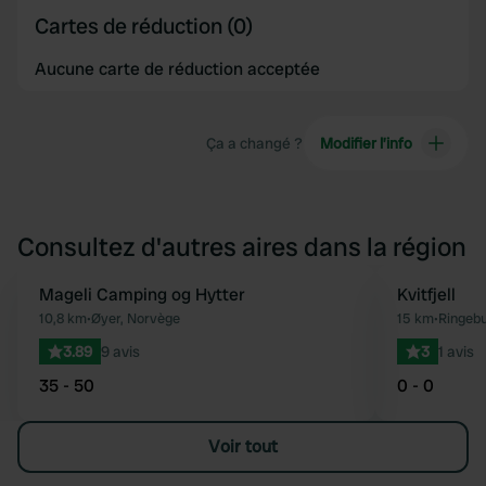
Cartes de réduction (0)
Aucune carte de réduction acceptée
Ça a changé ?
Modifier l’info
Consultez d'autres aires dans la région
Mageli Camping og Hytter
Kvitfjell
Préféré
10,8 km
•
Øyer, Norvège
15 km
•
Ringebu
3.89
9 avis
3
1 avis
35 - 50
0 - 0
Voir tout