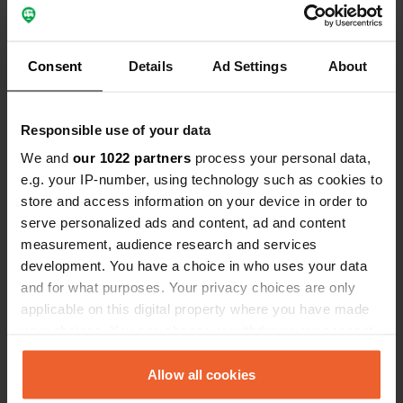
Consent
Details
Ad Settings
About
Contact
Responsible use of your data
Emplacement
We and
our 1022 partners
process your personal data,
Segalstadsetervegen 62B
Copie
e.g. your IP-number, using technology such as cookies to
2652, Gausdal, Norvège
store and access information on your device in order to
serve personalized ads and content, ad and content
Coordonnées
measurement, audience research and services
61° 20' 10" N 10° 5' 31" E
development. You have a choice in who uses your data
Copie
61.33599863 10.09207612
and for what purposes. Your privacy choices are only
Copie
applicable on this digital property where you have made
Code du site
your choices. You can change or withdraw your consent
155995
any time from the Cookie Declaration or by clicking on
Copie
the Privacy trigger icon.
Allow all cookies
PRO+
Passer à
PRO+
pour toutes les coordonnées