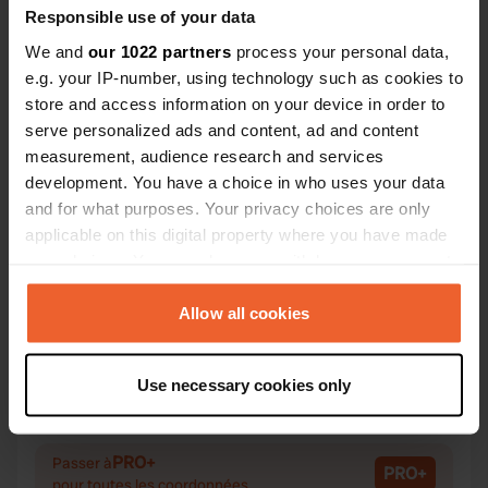
Responsible use of your data
chantier !
We and
our 1022 partners
process your personal data,
e.g. your IP-number, using technology such as cookies to
store and access information on your device in order to
Contact
serve personalized ads and content, ad and content
measurement, audience research and services
Emplacement
development. You have a choice in who uses your data
Bureiservegen 5
Copie
and for what purposes. Your privacy choices are only
2384, Ringsaker, Norvège
applicable on this digital property where you have made
your choices. You can change or withdraw your consent
Coordonnées
any time from the Cookie Declaration or by clicking on
60° 52' 46" N 10° 53' 28" E
the Privacy trigger icon.
Allow all cookies
Copie
60.87954 10.89103
If you allow, we would also like to:
Copie
Use necessary cookies only
Code du site
Collect information about your geographical location
156048
which can be accurate to within several meters
Copie
Identify your device by actively scanning it for
PRO+
Passer à
PRO+
specific characteristics (fingerprinting)
pour toutes les coordonnées