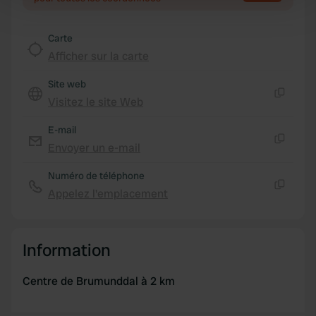
Find out more about how your personal data is processed
and set your preferences in the
details section
.
Carte
Afficher sur la carte
We use cookies to personalise content and ads, to
provide social media features and to analyse our traffic.
Site web
We also share information about your use of our site with
Visitez le site Web
Copie
our social media, advertising and analytics partners who
may combine it with other information that you’ve
E-mail
provided to them or that they’ve collected from your use
Envoyer un e-mail
Copie
of their services.
Numéro de téléphone
Appelez l'emplacement
Copie
Information
Centre de Brumunddal à 2 km