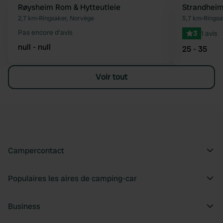
Røysheim Rom & Hytteutleie
Strandhei
Préféré
2,7 km
•
Ringsaker, Norvège
5,7 km
•
Ringsa
Pas encore d'avis
3
1 avis
null - null
25 - 35
Voir tout
Campercontact
Populaires les aires de camping-car
Business