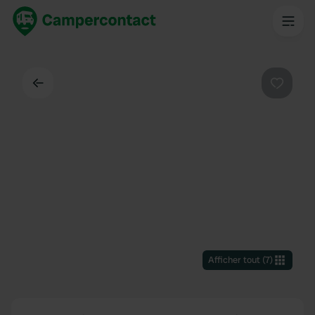
Dos
Préféré
Afficher tout
(
7
)