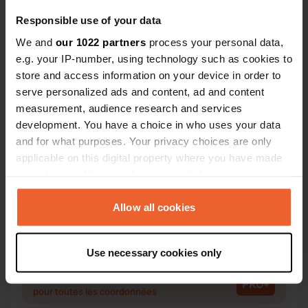
Responsible use of your data
We and
our 1022 partners
process your personal data,
Contact
e.g. your IP-number, using technology such as cookies to
store and access information on your device in order to
serve personalized ads and content, ad and content
Emplacement
measurement, audience research and services
Sekundær Fylkesveg 437
Copie
development. You have a choice in who uses your data
Sel, Norvège
and for what purposes. Your privacy choices are only
Coordonnées
applicable on this digital property where you have made
your choices. You can change or withdraw your consent
61° 53' 19" N 9° 28' 40" E
any time from the Cookie Declaration or by clicking on
Copie
61.88857 9.47771
the Privacy trigger icon.
Allow all cookies
Copie
Code du site
If you allow, we would also like to:
82143
Use necessary cookies only
Copie
Collect information about your geographical location
which can be accurate to within several meters
PRO+
Passer à
PRO+
pour toutes les coordonnées
Identify your device by actively scanning it for