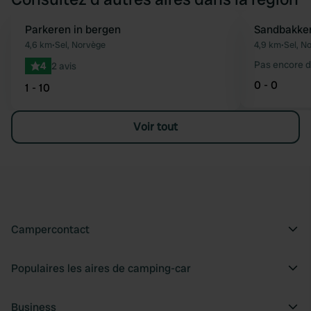
Parkeren in bergen
Sandbakke
Préféré
4,6 km
•
Sel, Norvège
4,9 km
•
Sel, N
Pas encore d
4
2 avis
0 - 0
1 - 10
Voir tout
Campercontact
Populaires les aires de camping-car
Business