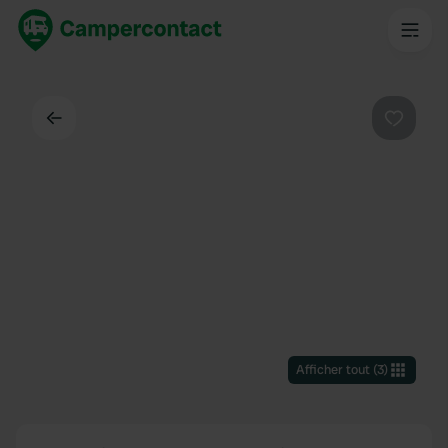
Dos
Préféré
Afficher tout
(
3
)