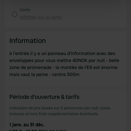
specific characteristics (fingerprinting)
Find out more about how your personal data is processed
Carte
and set your preferences in the
details section
.
Afficher sur la carte
We use cookies to personalise content and ads, to
provide social media features and to analyse our traffic.
Information
We also share information about your use of our site with
our social media, advertising and analytics partners who
à l'entrée il y a un panneau d'information avec des
may combine it with other information that you’ve
enveloppes pour vous mettre 40NOK par nuit - belle
provided to them or that they’ve collected from your use
zone de promenade - la montée de l'E6 est énorme
of their services.
mais vaut la peine - centre 500m
Période d'ouverture & tarifs
Indication de prix basée sur 2 personnes par nuit, taxes
incluses et hors frais supplémentaires éventuels.
1 janv. au 31 déc.