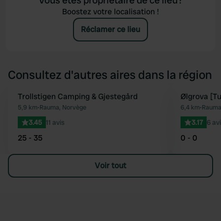
Vous êtes propriétaire de ce lieu?
Boostez votre localisation !
Réclamer ce lieu
Consultez d'autres aires dans la région
Trollstigen Camping & Gjestegård
Ølgrova [Tu
Préféré
5,9 km
•
Rauma, Norvège
6,4 km
•
Rauma
3.45
11 avis
3.17
6 av
25 - 35
0 - 0
Voir tout