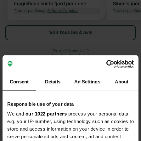
magnifique sur le fjord pour une
Sinon super 
nuitée. La végétation envahit la route
Traduit par Google
Afficher l'original
commentaire
Traduit par Go
d'accès, mais cela restait acceptable
plus loin es
lors de notre séjour.
possibilité,
Voir tous les 4 avis
cause des b
hauteur.
Es-tu déjà venu ici ?
Consent
Details
Ad Settings
About
Contact
Responsible use of your data
We and
our 1022 partners
process your personal data,
Emplacement
e.g. your IP-number, using technology such as cookies to
6315, Rauma, Norvège
Copie
store and access information on your device in order to
Coordonnées
serve personalized ads and content, ad and content