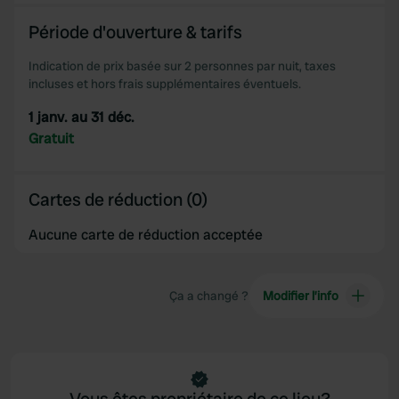
We also share information about your use of our site with
our social media, advertising and analytics partners who
Période d'ouverture & tarifs
may combine it with other information that you’ve
provided to them or that they’ve collected from your use
Indication de prix basée sur 2 personnes par nuit, taxes
incluses et hors frais supplémentaires éventuels.
of their services.
1 janv. au 31 déc.
Gratuit
Cartes de réduction (0)
Aucune carte de réduction acceptée
Ça a changé ?
Modifier l’info