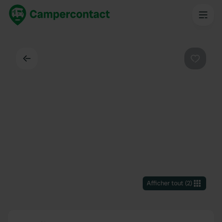
Dos
Préféré
Afficher tout
(
2
)