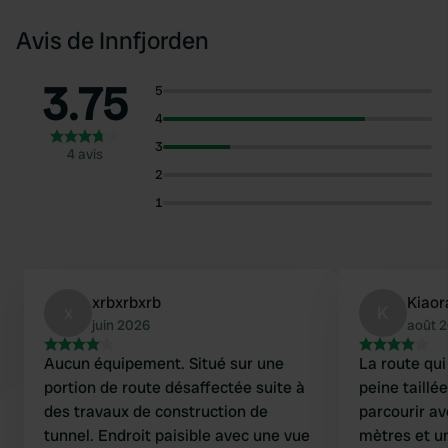
Avis de Innfjorden
3.75
5
4
3
4 avis
2
1
xrbxrbxrb
Kiaor
x
K
juin 2026
août 
Aucun équipement. Situé sur une
La route qui
portion de route désaffectée suite à
peine taillé
des travaux de construction de
parcourir av
tunnel. Endroit paisible avec une vue
mètres et u