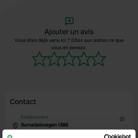
Ajouter un avis
Vous êtes déjà venu ici ? Dites aux autres ce que
vous en pensez.
Contact
Emplacement
Surnadalsvegen 1386
Copie
6653, Surnadal, Norvège