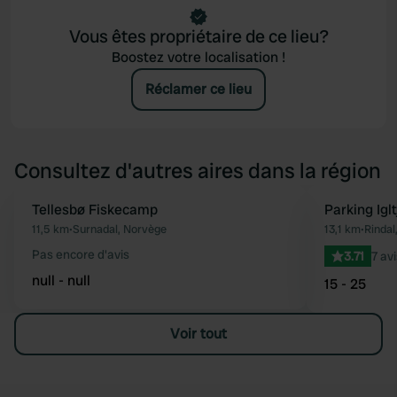
Vous êtes propriétaire de ce lieu?
Boostez votre localisation !
Réclamer ce lieu
Consultez d'autres aires dans la région
Tellesbø Fiskecamp
Parking Igl
Préféré
11,5 km
•
Surnadal, Norvège
13,1 km
•
Rindal
Pas encore d'avis
3.71
7 avi
null - null
15 - 25
Voir tout