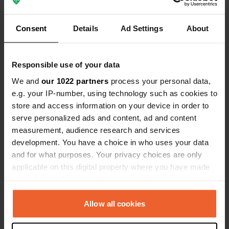
Coordonnées
62° 59' 56" N 8° 59' 28" E
Consent
Details
Ad Settings
About
Copie
62.9988995 8.9910394
Copie
Responsible use of your data
Code du site
156123
We and
our 1022 partners
process your personal data,
Copie
e.g. your IP-number, using technology such as cookies to
PRO+
Passer à
PRO+
store and access information on your device in order to
pour toutes les coordonnées
serve personalized ads and content, ad and content
measurement, audience research and services
Carte
development. You have a choice in who uses your data
Afficher sur la carte
and for what purposes. Your privacy choices are only
applicable on this digital property where you have made
Site web
your choices. You can change or withdraw your consent
Visitez le site Web
Copie
any time from the Cookie Declaration or by clicking on
the Privacy trigger icon.
Allow all cookies
Numéro de téléphone
Appelez l'emplacement
Copie
If you allow, we would also like to: