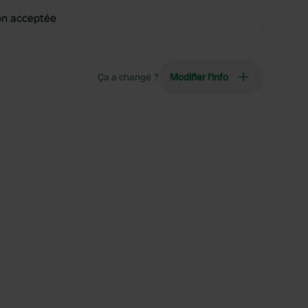
on acceptée
Ça a changé ?
Modifier l’info