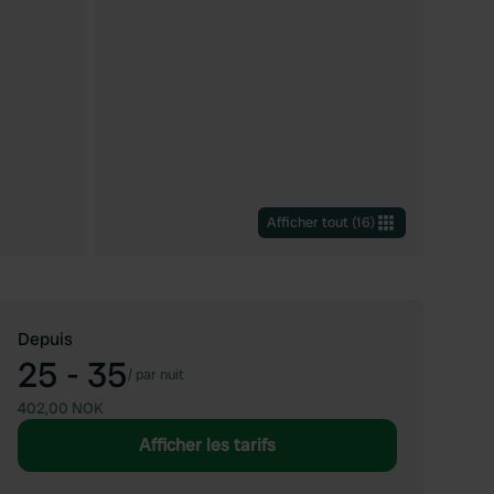
Afficher tout
(
16
)
Depuis
25 - 35
/
par nuit
402,00 NOK
Afficher les tarifs