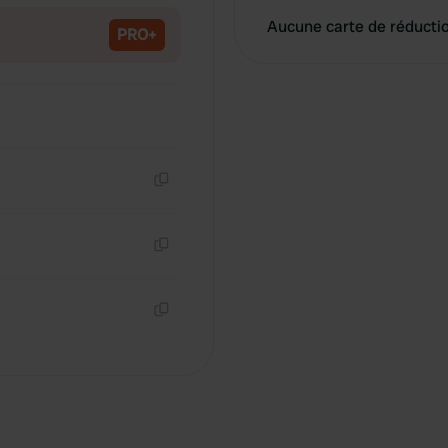
Aucune carte de réducti
PRO+
Copie
Copie
Copie