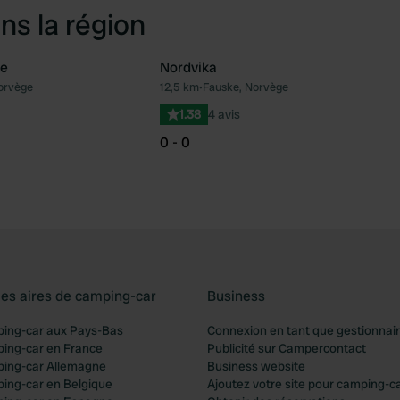
ns la région
ke
Nordvika
orvège
12,5 km
•
Fauske, Norvège
Préféré
Pré
1.38
4 avis
0 - 0
les aires de camping-car
Business
ping-car aux Pays-Bas
Connexion en tant que gestionnai
ping-car en France
Publicité sur Campercontact
ping-car Allemagne
Business website
ping-car en Belgique
Ajoutez votre site pour camping-c