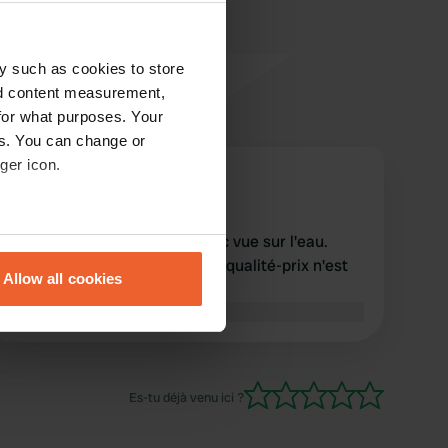
y such as cookies to store
nd content measurement,
for what purposes. Your
es. You can change or
ger icon.
bimobil-230
b
juin 2025
beaux endroits spacieux avec vue sur l'eau.
eral meters
électricité incluse. le rapport qualité-prix n'est
Allow all cookies
pas proportionnel. 300 nok.
ails section
.
Traduit par Google
Afficher l'original
se our traffic. We also share
ers who may combine it with
 services.
Es-tu déjà venu ici ?