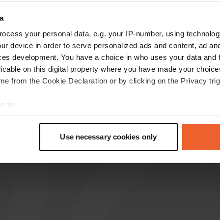
Montre plus
a
ux
(3)
ocess your personal data, e.g. your IP-number, using technolog
ur device in order to serve personalized ads and content, ad a
les avis
ces development. You have a choice in who uses your data and 
licable on this digital property where you have made your choic
e from the Cookie Declaration or by clicking on the Privacy trig
Speedtje
mai 2026
e to:
Le prix du stationnement à la journée est de
t your geographical location which can be accurate to within sev
402,50 couronnes.
tively scanning it for specific characteristics (fingerprinting)
Use necessary cookies only
Traduit par Google
Afficher l'original
 personal data is processed and set your preferences in the
det
e content and ads, to provide social media features and to analy
 our site with our social media, advertising and analytics partn
 provided to them or that they’ve collected from your use of their