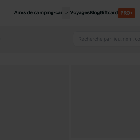
Aires de camping-car
Voyages
Blog
Giftcard
PRO+
leures aires de camping-car
Belgique
um
Slovénie
Autriche
Suède
e
Suisse