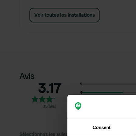
Voir toutes les installations
Avis
3.17
5
4
3
35 avis
2
1
Consent
Sélectionnez les sujets pour lire les critiques :