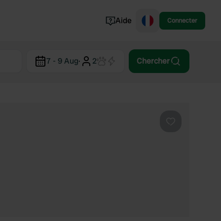
Aide
Connecter
Norvège
7 - 9 Aug
·
2
Chercher
Portugal
Danemark
Croatie
Voir tout...
Préféré