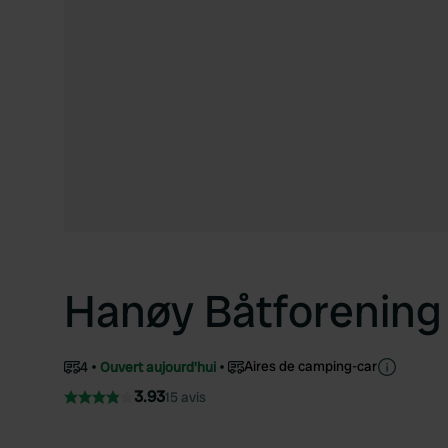
Hanøy Båtforening
Aires de camping-car
4
Ouvert aujourd'hui
3.93
15 avis