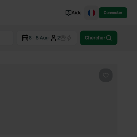
Aide
Connecter
Norvège
6 - 8 Aug
·
2
Chercher
Portugal
Danemark
Croatie
Voir tout...
Préféré