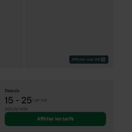
Afficher tout
(
14
)
Depuis
15 - 25
/
par nuit
200,00 NOK
Afficher les tarifs