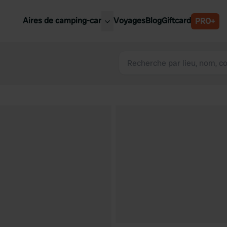
Aires de camping-car
Voyages
Blog
Giftcard
PRO+
leures aires de camping-car
Belgique
Slovénie
Autriche
Suède
e
Suisse