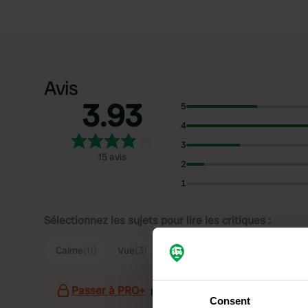
Avis
3.93
5
4
3
15 avis
2
1
Sélectionnez les sujets pour lire les critiques :
Calme
(11)
Vue
(3)
Passer à PRO+
pour l'utilisation des filtres sur 
Consent