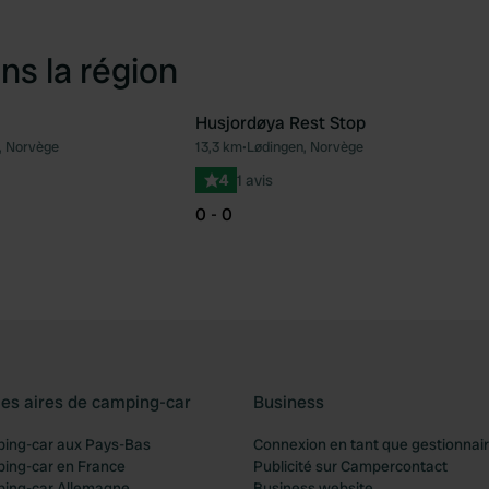
ns la région
Husjordøya Rest Stop
, Norvège
13,3 km
•
Lødingen, Norvège
Préféré
Pré
4
1 avis
0 - 0
les aires de camping-car
Business
ping-car aux Pays-Bas
Connexion en tant que gestionnai
ping-car en France
Publicité sur Campercontact
ping-car Allemagne
Business website