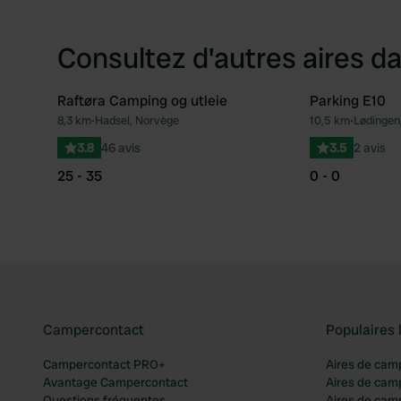
Consultez d'autres aires da
Raftøra Camping og utleie
Parking E10
8,3 km
•
Hadsel, Norvège
10,5 km
•
Lødingen
Préféré
3.8
46 avis
3.5
2 avis
25 - 35
0 - 0
Campercontact
Populaires 
Campercontact PRO+
Aires de cam
Avantage Campercontact
Aires de cam
Questions fréquentes
Aires de cam