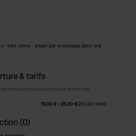
u - très calme - payer par enveloppe dans une
ture & tarifs
2 personnes par nuit, taxes incluses et hors frais
15,00 €
-
25,00 €
(
200,00 NOK
)
ction (0)
on acceptée