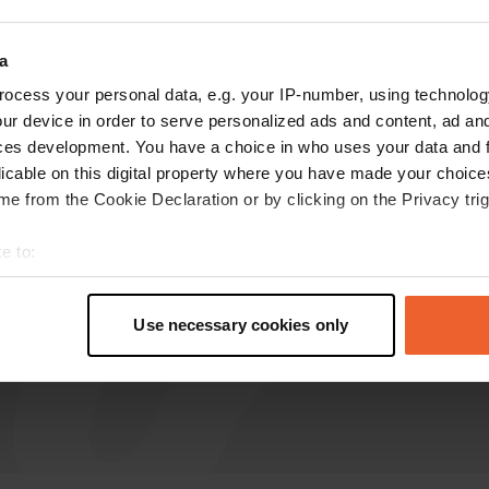
MariellaBurgmeijer
a
M
mai 2025
ocess your personal data, e.g. your IP-number, using technolog
ur device in order to serve personalized ads and content, ad a
L'emplacement est sympa. Cher si vous n'avez
ces development. You have a choice in who uses your data and 
besoin de rien. 20 euros pour l'électricité et
licable on this digital property where you have made your choic
l'eau.
e from the Cookie Declaration or by clicking on the Privacy trig
Traduit par Google
Afficher l'original
e to:
t your geographical location which can be accurate to within sev
tively scanning it for specific characteristics (fingerprinting)
Use necessary cookies only
 personal data is processed and set your preferences in the
det
e content and ads, to provide social media features and to analy
 our site with our social media, advertising and analytics partn
 provided to them or that they’ve collected from your use of their