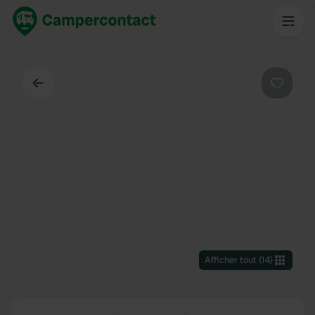
Dos
Préféré
Afficher tout
(
14
)