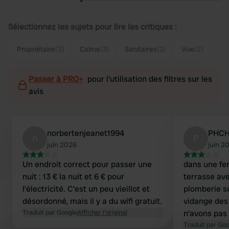
Sélectionnez les sujets pour lire les critiques :
Propriétaire
(3)
Calme
(3)
Sanitaires
(2)
Vue
(2)
Passer à PRO+
pour l'utilisation des filtres sur les
avis
norbertenjeanet1994
PHC
n
P
juin 2026
juin 2
Un endroit correct pour passer une
dans une fe
nuit : 13 € la nuit et 6 € pour
terrasse ave
l’électricité. C’est un peu vieillot et
plomberie sur pla
désordonné, mais il y a du wifi gratuit.
vidange des
Traduit par Google
Afficher l'original
n'avons pas 
cassettes. 
Traduit par Go