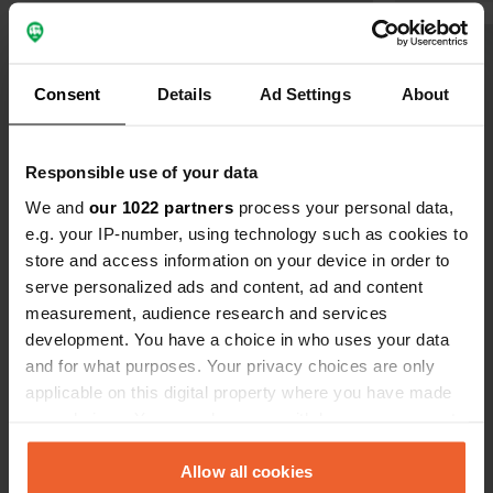
électricité
Voir tous les 8 avis
Consent
Details
Ad Settings
About
Es-tu déjà venu ici ?
Responsible use of your data
We and
our 1022 partners
process your personal data,
e.g. your IP-number, using technology such as cookies to
store and access information on your device in order to
serve personalized ads and content, ad and content
Contact
measurement, audience research and services
development. You have a choice in who uses your data
Emplacement
and for what purposes. Your privacy choices are only
Gjerdevikvegen
Copie
applicable on this digital property where you have made
5582, Vindafjord, Norvège
your choices. You can change or withdraw your consent
any time from the Cookie Declaration or by clicking on
Coordonnées
the Privacy trigger icon.
Allow all cookies
59° 35' 58" N 5° 45' 25" E