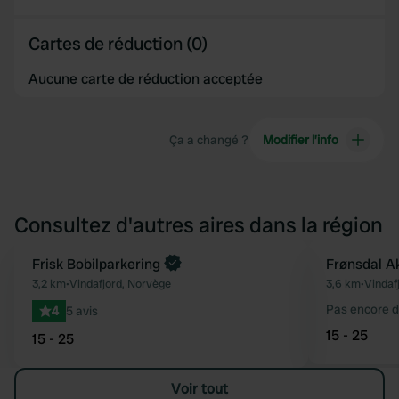
Cartes de réduction (0)
Aucune carte de réduction acceptée
Ça a changé ?
Modifier l’info
Consultez d'autres aires dans la région
Frisk Bobilparkering
Frønsdal Ak
Préféré
3,2 km
•
Vindafjord, Norvège
3,6 km
•
Vindaf
Pas encore d
4
5 avis
15 - 25
15 - 25
Voir tout