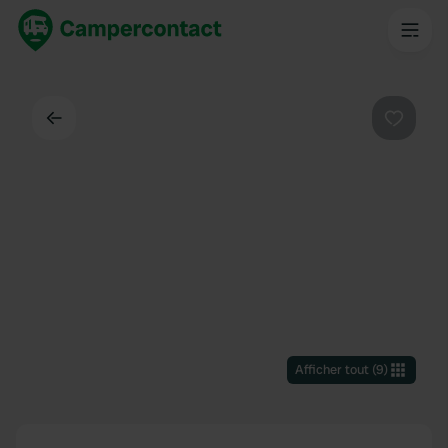
Dos
Préféré
Afficher tout
(
9
)