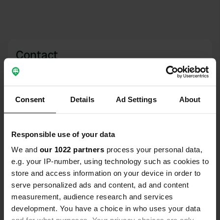
Contact
Emplacement
Nordbygdavegen 775
Copie
Consent
Details
Ad Settings
About
3825, Nome, Norvège
Coordonnées
Responsible use of your data
59° 21' 34" N 9° 3' 34" E
Copie
We and
our 1022 partners
process your personal data,
59.3594456 9.0593088
e.g. your IP-number, using technology such as cookies to
Copie
store and access information on your device in order to
Code du site
serve personalized ads and content, ad and content
161251
Copie
measurement, audience research and services
PRO+
development. You have a choice in who uses your data
Passer à
PRO+
pour toutes les coordonnées