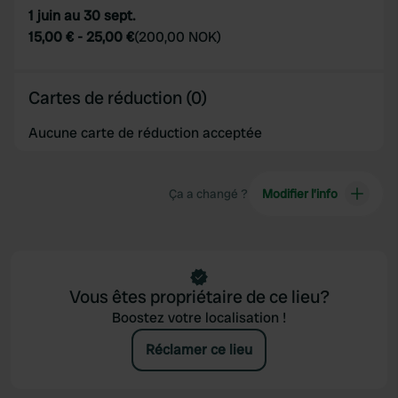
provided to them or that they’ve collected from your use
1 juin au 30 sept.
of their services.
15,00 €
-
25,00 €
(
200,00 NOK
)
Cartes de réduction (0)
Aucune carte de réduction acceptée
Ça a changé ?
Modifier l’info
Vous êtes propriétaire de ce lieu?
Boostez votre localisation !
Réclamer ce lieu