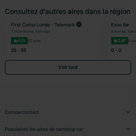
Consultez d'autres aires dans la région
First Camp Lunde - Telemark
Esso Bø
Préféré
7,1 km
•
Nome, Norvège
6 km
•
Bø, Nor
4.01
67 avis
2.67
6 av
25 - 35
0 - 0
Voir tout
Campercontact
Populaires les aires de camping-car