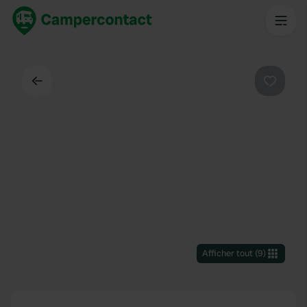
Dos
Préféré
Afficher tout
(
9
)