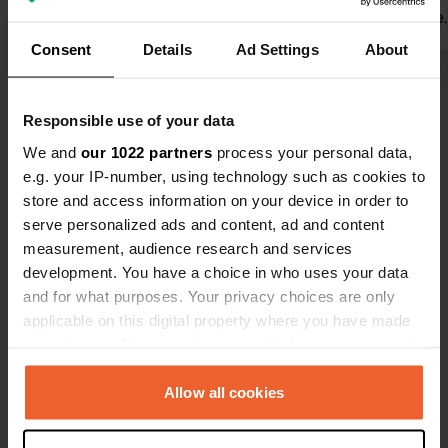
confère un charme un peu fade. Les
raisonnable.
sanitaires sont corrects et les
Traduit par Google
Afficher l'original
piste cyclab
Consent
Details
Ad Settings
About
douches agréables. Laver et sécher
son linge est très facile. Toutes les
Voir tous les 28 avis
commodités pour campeurs sont
Responsible use of your data
disponibles, même si la borne de
We and
our 1022 partners
process your personal data,
vidange des eaux grises se trouve
Es-tu déjà venu ici ?
e.g. your IP-number, using technology such as cookies to
juste à l'extérieur du camping. C'est
store and access information on your device in order to
un endroit convenable pour une
serve personalized ads and content, ad and content
courte halte afin de prendre une
measurement, audience research and services
douche, se laver et remettre son
development. You have a choice in who uses your data
camping-car en état, mais nous ne
and for what purposes. Your privacy choices are only
l'avons pas choisi pour un séjour
Contact
applicable on this digital property where you have made
prolongé.
your choices. You can change or withdraw your consent
any time from the Cookie Declaration or by clicking on
Emplacement
the Privacy trigger icon.
Allow all cookies
Moafjæra
Copie
7600, Levanger, Norvège
If you allow, we would also like to: