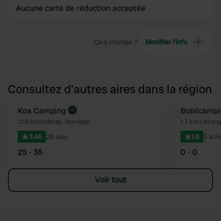
Aucune carte de réduction acceptée
Ça a changé ?
Modifier l’info
Consultez d'autres aires dans la région
Reserve maintenant
Koa Camping
Bobilcampi
Préféré
12,8 km
•
Inderøy, Norvège
1,7 km
•
Levang
3.46
28 avis
1.8
5 avis
25 - 35
0 - 0
Voir tout