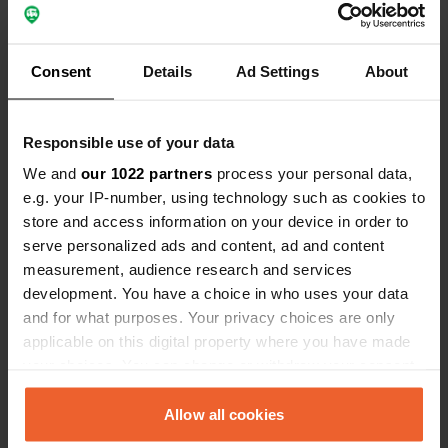
Coordonnées
63° 13' 55" N 11° 1' 47" E
Consent
Details
Ad Settings
About
Copie
63.2319564 11.0298491
Copie
Code du site
Responsible use of your data
156108
Copie
We and
our 1022 partners
process your personal data,
PRO+
Passer à
e.g. your IP-number, using technology such as cookies to
PRO+
pour toutes les coordonnées
store and access information on your device in order to
serve personalized ads and content, ad and content
measurement, audience research and services
Carte
development. You have a choice in who uses your data
Afficher sur la carte
and for what purposes. Your privacy choices are only
Site web
applicable on this digital property where you have made
Visitez le site Web
your choices. You can change or withdraw your consent
Copie
any time from the Cookie Declaration or by clicking on
the Privacy trigger icon.
Allow all cookies
Information