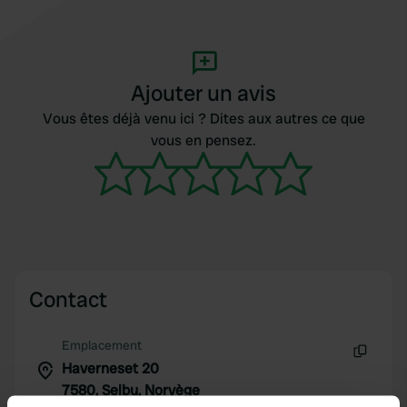
Ajouter un avis
Vous êtes déjà venu ici ? Dites aux autres ce que
vous en pensez.
Contact
Emplacement
Haverneset 20
Copie
7580, Selbu, Norvège