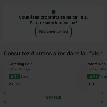
Vous êtes propriétaire de ce lieu?
Boostez votre localisation !
Réclamer ce lieu
Consultez d'autres aires dans la région
Camping Selbu
Nedre Nea 
Préféré
3,8 km
•
Norvège
13,7 km
•
Selbu
3.5
2 avis
3.5
7 avi
25 - 35
0 - 0
Voir tout