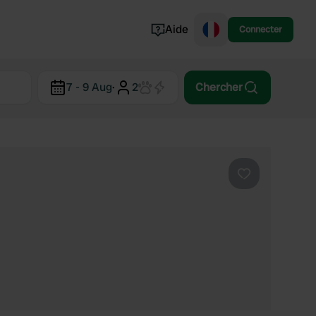
Aide
Connecter
Norvège
7 - 9 Aug
·
2
Chercher
Portugal
Danemark
Croatie
Voir tout...
Préféré