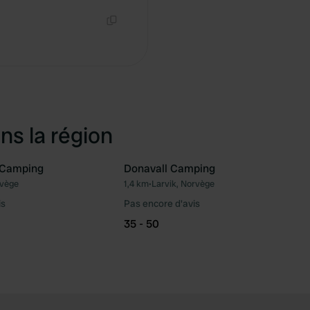
Copie
ns la région
 Camping
Donavall Camping
rvège
1,4 km
•
Larvik, Norvège
Préféré
Pré
is
Pas encore d'avis
35 - 50