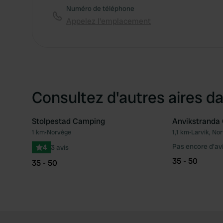
Numéro de téléphone
Appelez l'emplacement
Consultez d'autres aires da
Stolpestad Camping
Anvikstranda
1 km
•
Norvège
1,1 km
•
Larvik, No
Préféré
Pas encore d'av
4
3 avis
35 - 50
35 - 50