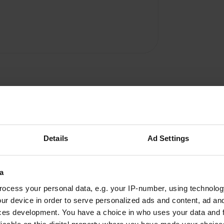
Details
Ad Settings
a
A
ocess your personal data, e.g. your IP-number, using technolog
ur device in order to serve personalized ads and content, ad a
situé avec une aire pour
Vous êtes dé
ces development. You have a choice in who uses your data and 
eux emplacements