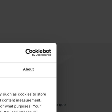
About
jouter un avis
y such as cookies to store
nd content measurement,
jà venu ici ? Dites aux autres ce que
for what purposes. Your
vous en pensez.