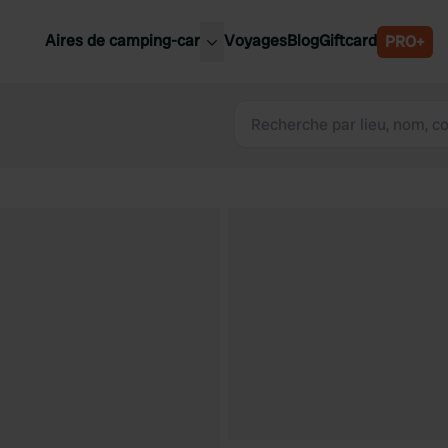
Aires de camping-car
Voyages
Blog
Giftcard
PRO+
leures aires de camping-car
Belgique
Slovénie
Autriche
Suède
e
Suisse