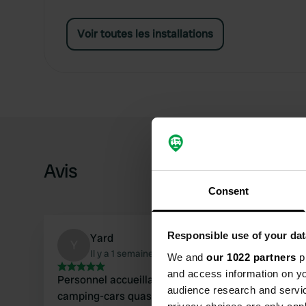
Voir toutes les installations
Avis
Consent
Responsible use of your dat
Yard
Y
Il y a 1 semaine
We and
our 1022 partners
pr
and access information on yo
Personnel accueillant et camping magnifiquement 
audience research and servi
camping-cars quasiment en bord de mer. Nombr