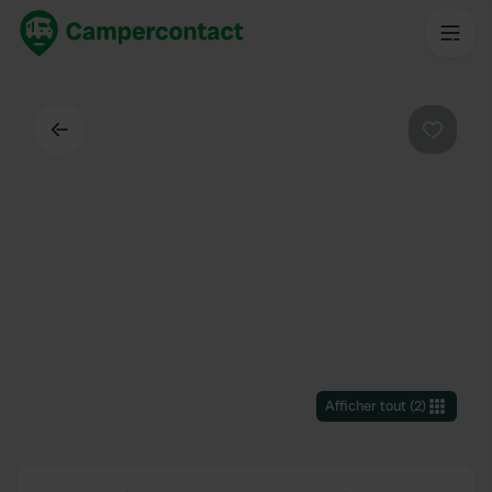
Dos
Préféré
Afficher tout
(
2
)