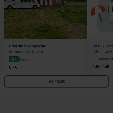
Fristrand Roppestad
Vasvik Ca
6,4 km
•
Larvik, Norvège
13,5 km
•
Larvi
Pas encore d
4
11 avis
null - null
0 - 0
Voir tout