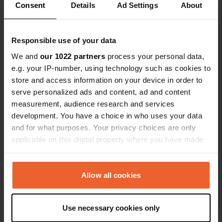
Consent
Details
Ad Settings
About
3282, Larvik, Norvège
Coordonnées
Responsible use of your data
59° 11' 19" N 9° 59' 42" E
Copie
We and
our 1022 partners
process your personal data,
59.18853 9.99513
e.g. your IP-number, using technology such as cookies to
Copie
store and access information on your device in order to
Code du site
serve personalized ads and content, ad and content
82597
Copie
measurement, audience research and services
PRO+
Passer à
development. You have a choice in who uses your data
PRO+
pour toutes les coordonnées
and for what purposes. Your privacy choices are only
applicable on this digital property where you have made
your choices. You can change or withdraw your consent
Carte
any time from the Cookie Declaration or by clicking on
Afficher sur la carte
the Privacy trigger icon.
Allow all cookies
Site web
Visitez le site Web
If you allow, we would also like to:
Copie
Use necessary cookies only
Collect information about your geographical location
Numéro de téléphone