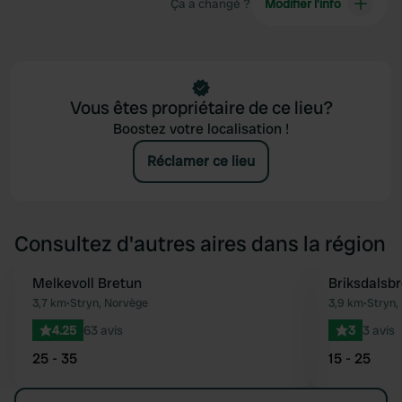
Ça a changé ?
Modifier l’info
Vous êtes propriétaire de ce lieu?
Boostez votre localisation !
Réclamer ce lieu
Consultez d'autres aires dans la région
Melkevoll Bretun
Briksdalsb
Préféré
3,7 km
•
Stryn, Norvège
3,9 km
•
Stryn,
4.25
63 avis
3
3 avis
25 - 35
15 - 25