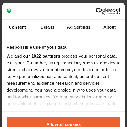
Coordonnées
61° 41' 54" N 6° 48' 58" E
Copie
61.6983305 6.8160177
Consent
Details
Ad Settings
About
Copie
Code du site
156111
Copie
Responsible use of your data
PRO+
Passer à
We and
our 1022 partners
process your personal data,
PRO+
pour toutes les coordonnées
e.g. your IP-number, using technology such as cookies to
store and access information on your device in order to
serve personalized ads and content, ad and content
Carte
measurement, audience research and services
Afficher sur la carte
development. You have a choice in who uses your data
Numéro de téléphone
and for what purposes. Your privacy choices are only
Appelez l'emplacement
applicable on this digital property where you have made
Copie
your choices. You can change or withdraw your consent
any time from the Cookie Declaration or by clicking on
Information
the Privacy trigger icon.
Allow all cookies