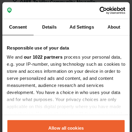
0483, Te Hiku Community, Nouvelle-
Zélande
Coordonnées
Consent
Details
Ad Settings
About
34° 56' 40" S 173° 22' 55" E
Copie
-34.94451 173.38199
Copie
Responsible use of your data
Code du site
We and
our 1022 partners
process your personal data,
175047
Copie
e.g. your IP-number, using technology such as cookies to
store and access information on your device in order to
PRO+
Passer à
PRO+
serve personalized ads and content, ad and content
pour toutes les coordonnées
measurement, audience research and services
development. You have a choice in who uses your data
Carte
and for what purposes. Your privacy choices are only
Afficher sur la carte
applicable on this digital property where you have made
your choices. You can change or withdraw your consent
Site web
any time from the Cookie Declaration or by clicking on
Visitez le site Web
Copie
the Privacy trigger icon.
Allow all cookies