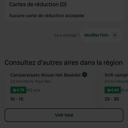
Cartes de réduction (0)
Aucune carte de réduction acceptée
Ça a changé ?
Modifier l’info
Consultez d'autres aires dans la région
Camperplaats Wouw-Het Beekdal
SVR-campi
Préféré
2,5 km
•
Heerle, Pays-Bas
4,5 km
•
Steenb
4.79
192 avis
4.44
41 a
10 - 15
25 - 35
Voir tout