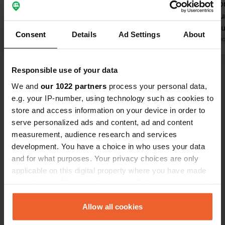
camping SVR est tenu par une
demi. De no
propriétaire accueillante et serviable.
enfants et u
C'est un endroit idéal pour le
chaleur. Dou
Consent
Details
Ad Settings
About
cyclisme, avec de jolis villages et
Traduit par Google
Afficher l'original
disposition,
Traduit par Go
villes à proximité. Le calme y règne et
pour la vaiss
toutes les commodités sont
hôtesse form
Responsible use of your data
Voir tous les 8 avis
disponibles. En bref, un camping
déjeuner fra
We and
our 1022 partners
process your personal data,
magnifique et paisible, parfait pour
e.g. your IP-number, using technology such as cookies to
découvrir la région. Un camping tout
Es-tu déjà venu ici ?
store and access information on your device in order to
simplement chaleureux où Ellie fait
serve personalized ads and content, ad and content
tout son possible pour que ses hôtes
measurement, audience research and services
passent un agréable séjour.
development. You have a choice in who uses your data
and for what purposes. Your privacy choices are only
applicable on this digital property where you have made
Contact
your choices. You can change or withdraw your consent
any time from the Cookie Declaration or by clicking on
Emplacement
the Privacy trigger icon.
Allow all cookies
Halstersebaan 15
Copie