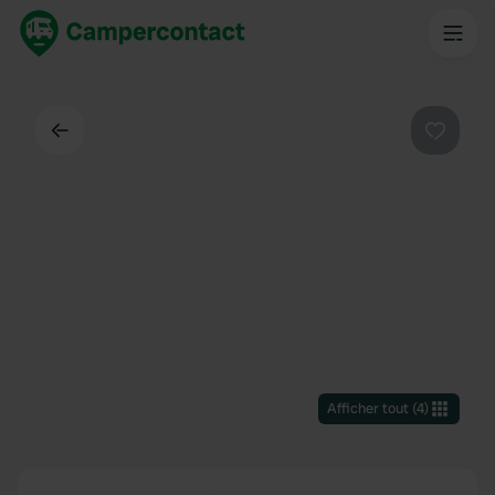
Dos
Préféré
Afficher tout
(
4
)