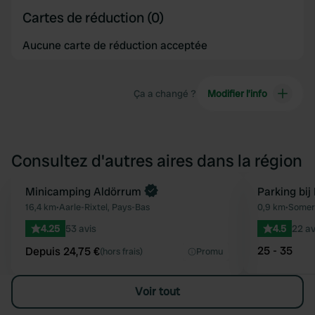
Cartes de réduction (0)
Aucune carte de réduction acceptée
Ça a changé ?
Modifier l’info
Consultez d'autres aires dans la région
Reserve maintenant
Minicamping Aldörrum
Parking bi
Préféré
16,4 km
•
Aarle-Rixtel, Pays-Bas
0,9 km
•
Somer
4.25
53 avis
4.5
22 av
25 - 35
Depuis 24,75 €
(hors frais)
Promu
Voir tout