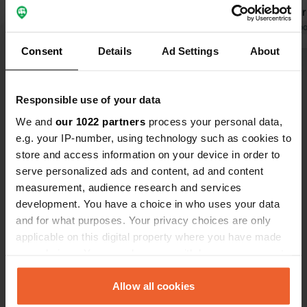
emplacements séparés, parfaits pour
régime pour l
12 campeurs, et surtout des
Traduit par Google
Afficher l'original
partie du c
Traduit par Go
propriétaires très accueillants et
d'hébergeme
Consent
Details
Ad Settings
About
sympathiques. Tout est parfait… nous
adorables e
Voir tous les 194 avis
reviendrons sans hésiter ! Bonne
apporter du 
continuation pour vos projets ! Bien
pendant la c
Responsible use of your data
cordialement, Anneke et Leen, ainsi
sont impecc
Es-tu déjà venu ici ?
We and
our 1022 partners
process your personal data,
que notre petite-fille Sam, qui a adoré
emplacement
e.g. your IP-number, using technology such as cookies to
l'endroit elle aussi…
commerces 
store and access information on your device in order to
À 2 km, vous
serve personalized ads and content, ad and content
nature magn
measurement, audience research and services
vélo ou à pie
development. You have a choice in who uses your data
Contact
and for what purposes. Your privacy choices are only
applicable on this digital property where you have made
your choices. You can change or withdraw your consent
Emplacement
any time from the Cookie Declaration or by clicking on
Kuilerstraat 12
Copie
the Privacy trigger icon.
Allow all cookies
5712 PA, Someren, Pays-Bas