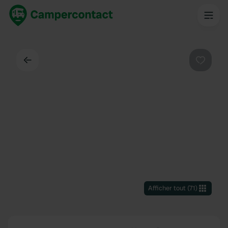
Dos
Préféré
Afficher tout
(
71
)