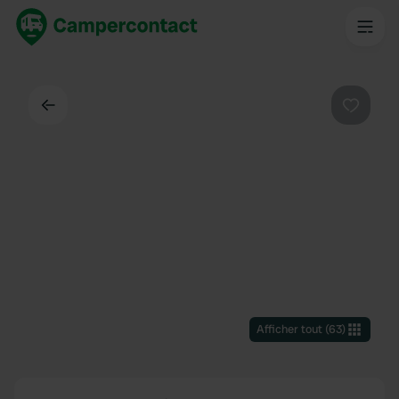
Dos
Préféré
Afficher tout
(
63
)