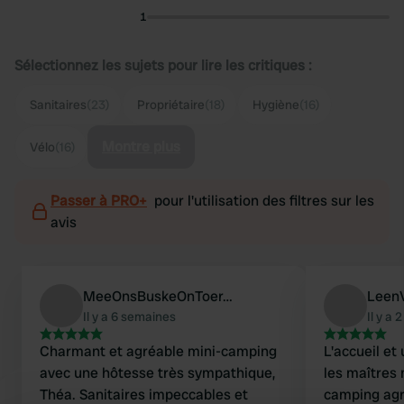
1
Sélectionnez les sujets pour lire les critiques :
Sanitaires
(23)
Propriétaire
(18)
Hygiène
(16)
Montre plus
Vélo
(16)
Passer à PRO+
pour l'utilisation des filtres sur les
avis
MeeOnsBuskeOnToer…
Leen
Il y a 6 semaines
Il y a
Charmant et agréable mini-camping
L'accueil et
avec une hôtesse très sympathique,
les maîtres
Théa. Sanitaires impeccables et
camping agr