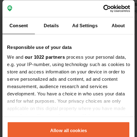
magnifiques ! Proche de Roden, avec
installations
ses nombreux commerces et ses
Traduit par Go
jolies terrasses accueillantes. Nous
Traduit par Google
Afficher l'original
Consent
Details
Ad Settings
About
reviendrons sans hésiter. PS : Merci
pour les prunes, Théa 🙂.
Voir tous les 43 avis
Responsible use of your data
We and
our 1022 partners
process your personal data,
Es-tu déjà venu ici ?
e.g. your IP-number, using technology such as cookies to
store and access information on your device in order to
serve personalized ads and content, ad and content
measurement, audience research and services
development. You have a choice in who uses your data
and for what purposes. Your privacy choices are only
Contact
applicable on this digital property where you have made
your choices. You can change or withdraw your consent
Emplacement
any time from the Cookie Declaration or by clicking on
Middendrift 4
Copie
the Privacy trigger icon.
Allow all cookies
9307 TB, Steenbergen, Pays-Bas