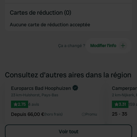
Cartes de réduction (0)
Aucune carte de réduction acceptée
Ça a changé ?
Modifier l’info
Consultez d'autres aires dans la région
Reserve maintenant
Europarcs Bad Hoophuizen
Camperpark
Préféré
23 km
•
Hulshorst, Pays-Bas
2 km
•
Nijkerk,
2.75
4 avis
3.31
159 
25 - 35
Depuis 66,00 €
(hors frais)
Promu
Voir tout