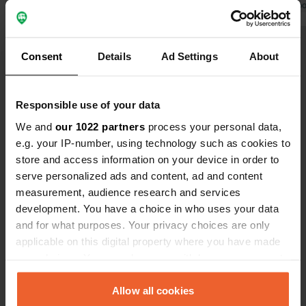
car, une personne et l'électricité. Je
Traduit par Go
n'avais absolument aucun réseau
mobile ; certains y voient un
avantage, mais personnellement, ça
Traduit par Google
Afficher l'original
Consent
Details
Ad Settings
About
ne m'a pas plu. J'ai également trouvé
le prix assez exorbitant. En revanche,
Voir tous les 61 avis
l'équipe de la réception était très
Responsible use of your data
sympathique.
We and
our 1022 partners
process your personal data,
Es-tu déjà venu ici ?
e.g. your IP-number, using technology such as cookies to
store and access information on your device in order to
serve personalized ads and content, ad and content
measurement, audience research and services
development. You have a choice in who uses your data
and for what purposes. Your privacy choices are only
applicable on this digital property where you have made
Contact
your choices. You can change or withdraw your consent
any time from the Cookie Declaration or by clicking on
Emplacement
the Privacy trigger icon.
Allow all cookies
Wielseweg 9
Copie