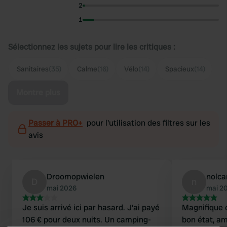
2
1
Sélectionnez les sujets pour lire les critiques :
Sanitaires
(35)
Calme
(16)
Vélo
(14)
Spacieux
(14)
Montre plus
Passer à PRO+
pour l'utilisation des filtres sur les
avis
Droomopwielen
nolc
D
n
mai 2026
mai 2
Je suis arrivé ici par hasard. J'ai payé
Magnifique 
106 € pour deux nuits. Un camping-
bon état, am