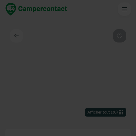
Dos
Préféré
Afficher tout
(
30
)