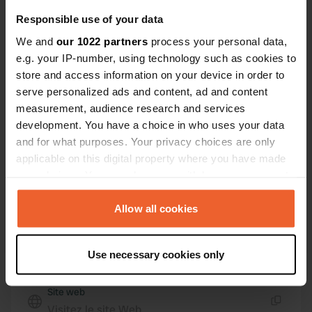
Emplacement
Responsible use of your data
Zeedijk 8
Copie
We and
our 1022 partners
process your personal data,
9073 TN, Marrum, Pays-Bas
e.g. your IP-number, using technology such as cookies to
Coordonnées
store and access information on your device in order to
serve personalized ads and content, ad and content
53° 19' 43" N 5° 46' 17" E
Copie
measurement, audience research and services
53.32869 5.77131
development. You have a choice in who uses your data
Copie
and for what purposes. Your privacy choices are only
Code du site
applicable on this digital property where you have made
22497
Copie
your choices. You can change or withdraw your consent
any time from the Cookie Declaration or by clicking on
PRO+
Passer à
PRO+
pour toutes les coordonnées
the Privacy trigger icon.
Allow all cookies
If you allow, we would also like to:
Carte
Use necessary cookies only
Collect information about your geographical location
Afficher sur la carte
which can be accurate to within several meters
Site web
Identify your device by actively scanning it for
Visitez le site Web
specific characteristics (fingerprinting)