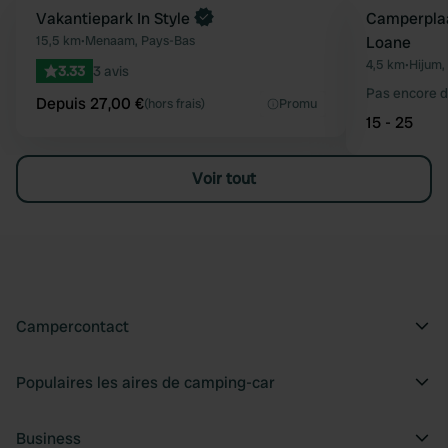
Reserve maintenant
Vakantiepark In Style
Camperplaa
Préféré
15,5 km
•
Menaam, Pays-Bas
Loane
4,5 km
•
Hijum,
3.33
3 avis
Pas encore d
Depuis 27,00 €
(hors frais)
Promu
15 - 25
Voir tout
Campercontact
Populaires les aires de camping-car
Business