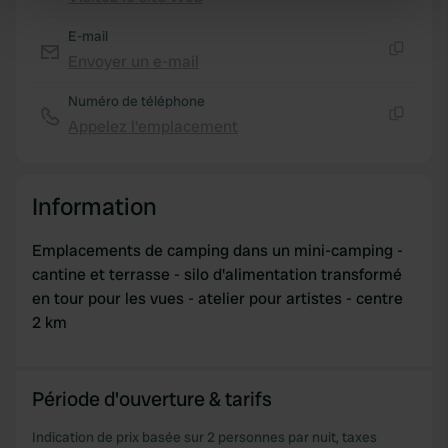
Copie
Find out more about how your personal data is processed
E-mail
and set your preferences in the
details section
.
Envoyer un e-mail
Copie
We use cookies to personalise content and ads, to
Numéro de téléphone
provide social media features and to analyse our traffic.
Appelez l'emplacement
Copie
We also share information about your use of our site with
our social media, advertising and analytics partners who
may combine it with other information that you’ve
Information
provided to them or that they’ve collected from your use
of their services.
Emplacements de camping dans un mini-camping -
cantine et terrasse - silo d'alimentation transformé
en tour pour les vues - atelier pour artistes - centre
2 km
Période d'ouverture & tarifs
Indication de prix basée sur 2 personnes par nuit, taxes