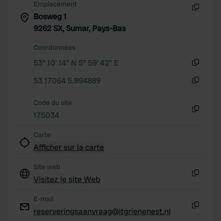
Emplacement
Bosweg 1
Copie
9262 SX, Sumar, Pays-Bas
Coordonnées
53° 10' 14" N 5° 59' 42" E
Copie
53.17064 5.994889
Copie
Code du site
175034
Copie
Carte
Afficher sur la carte
Site web
Visitez le site Web
Copie
E-mail
reserveringsaanvraag@itgrienenest.nl
Copie