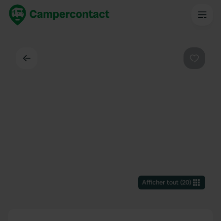
Dos
Préféré
Afficher tout
(
20
)