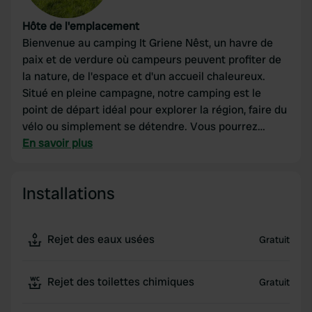
Hôte de l'emplacement
Bienvenue au camping It Griene Nêst, un havre de
paix et de verdure où campeurs peuvent profiter de
la nature, de l'espace et d'un accueil chaleureux.
Situé en pleine campagne, notre camping est le
point de départ idéal pour explorer la région, faire du
vélo ou simplement se détendre. Vous pourrez
également partir à la recherche de trésors cachés
En savoir plus
dans les environs grâce au géocaching. Que vous
restiez une nuit ou plus longtemps, vous êtes les
Installations
bienvenus à It Griene Nêst pour vous relaxer et
profiter du grand air. 🌿🚐 Envie de réserver ?
Envoyez-nous un e-mail à
Rejet des eaux usées
Gratuit
reserveringsaanvraag@itgrienenest.nl ou venez
nous rendre visite. Consultez notre site web
www.itgrienenest.nl pour connaître les
Rejet des toilettes chimiques
Gratuit
disponibilités.