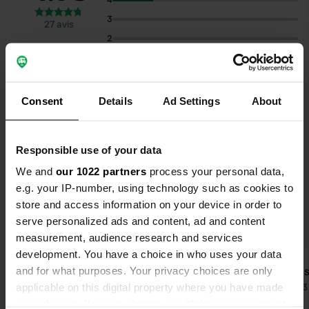
3
27 avis
2
1
Sélectionnez les sujets pour lire les critiques :
Consent
Details
Ad Settings
About
Sanitaires
(14)
Spacieux
(10)
Vélo
(8)
Calme
(8)
Responsible use of your data
Montre plus
We and
our 1022 partners
process your personal data,
e.g. your IP-number, using technology such as cookies to
Passer à PRO+
pour l'utilisation des filtres sur les
store and access information on your device in order to
avis
serve personalized ads and content, ad and content
measurement, audience research and services
development. You have a choice in who uses your data
Brommert
wim.
and for what purposes. Your privacy choices are only
w
Il y a 2 semaines
Il y a
applicable on this digital property where you have made
your choices. You can change or withdraw your consent