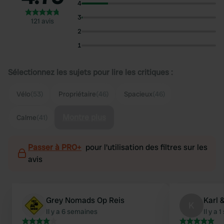
4
3
121 avis
2
1
Sélectionnez les sujets pour lire les critiques :
Vélo
(53)
Propriétaire
(46)
Spacieux
(46)
Montre plus
Calme
(41)
Passer à PRO+
pour l'utilisation des filtres sur les
avis
Grey Nomads Op Reis
Karl 
K
Il y a 6 semaines
Il y a 