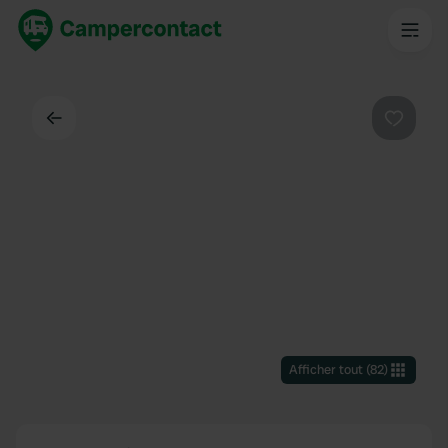
Dos
Préféré
Afficher tout
(
82
)