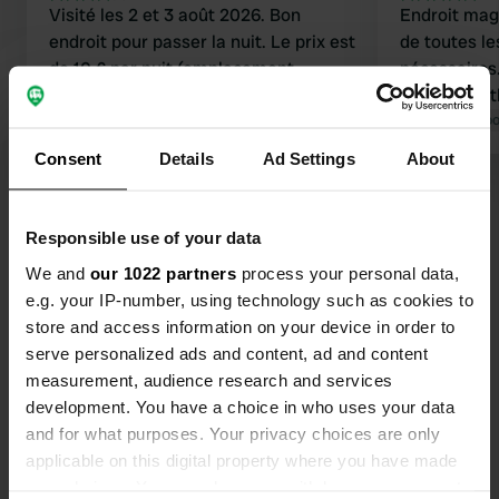
Visité les 2 et 3 août 2026. Bon
Endroit magn
endroit pour passer la nuit. Le prix est
de toutes l
de 10 € par nuit (emplacement,
nécessaires.
vidange des eaux usées, remplissage
très sympat
d'eau). L'électricité (4 A) coûte 3 € par
Traduit par Go
jour. Pas de toilettes ni de douches.
Traduit par Google
Afficher l'original
Consent
Details
Ad Settings
About
Nous n'en avions pas besoin, car nous
étions autonomes. Nous avons
Voir tous les 121 avis
partagé le camping avec un autre
Responsible use of your data
campeur. La vue dégagée sur les
We and
our 1022 partners
process your personal data,
prairies était masquée par une haie.
Es-tu déjà venu ici ?
e.g. your IP-number, using technology such as cookies to
Un joli camping en soi, mais nous
store and access information on your device in order to
l'avons trouvé ennuyeux. Prix
serve personalized ads and content, ad and content
raisonnable compte tenu des
measurement, audience research and services
prestations.
development. You have a choice in who uses your data
and for what purposes. Your privacy choices are only
Contact
applicable on this digital property where you have made
your choices. You can change or withdraw your consent