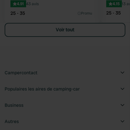
4.91
43 avis
4.15
13 a
25 - 35
25 - 35
Promu
Voir tout
Campercontact
Populaires les aires de camping-car
Business
Autres