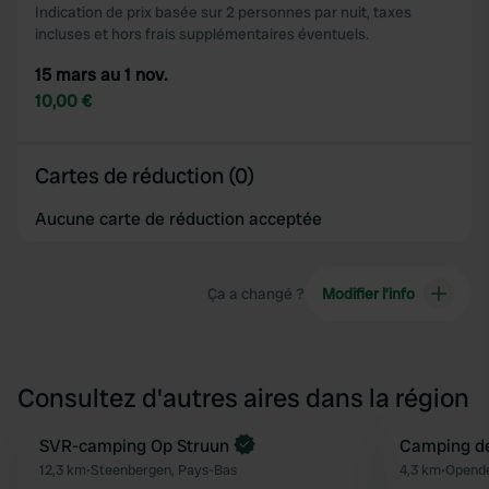
Indication de prix basée sur 2 personnes par nuit, taxes
incluses et hors frais supplémentaires éventuels.
15 mars au 1 nov.
10,00 €
Cartes de réduction (0)
Aucune carte de réduction acceptée
Ça a changé ?
Modifier l’info
Consultez d'autres aires dans la région
SVR-camping Op Struun
Camping d
Préféré
12,3 km
•
Steenbergen, Pays-Bas
4,3 km
•
Opende