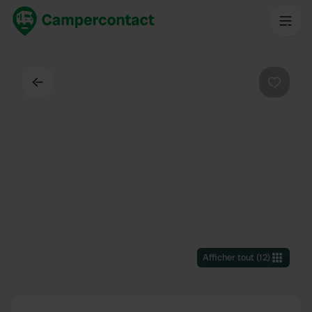
Dos
Préféré
Afficher tout
(
12
)