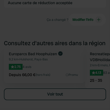
Aucune carte de réduction acceptée
Ça a changé ?
Modifier l’info
Consultez d'autres aires dans la région
Reserve maintenant
Europarcs Bad Hoophuizen
Reserve mainten
Recreatiep
Préféré
9,2 km
•
Hulshorst, Pays-Bas
VDBHolilda
2 km
•
Ermelo,
2.75
4 avis
4.13
83 a
Depuis 66,00 €
(hors frais)
Promu
25 - 35
Voir tout