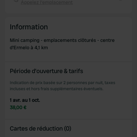
provide social media features and to analyse our traffic.
Appelez l'emplacement
Copie
We also share information about your use of our site with
our social media, advertising and analytics partners who
may combine it with other information that you’ve
Information
provided to them or that they’ve collected from your use
of their services.
Mini camping - emplacements clôturés - centre
d'Ermelo à 4,1 km
Période d'ouverture & tarifs
Indication de prix basée sur 2 personnes par nuit, taxes
incluses et hors frais supplémentaires éventuels.
1 avr. au 1 oct.
38,00 €
Cartes de réduction (0)