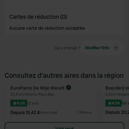
Cartes de réduction (0)
Aucune carte de réduction acceptée
Ça a changé ?
Modifier l’info
Consultez d'autres aires dans la région
Reserve maintenant
EuroParcs De Wije Werelt
Reserve mainten
Boerderij b
Préféré
20,3 km
•
Otterlo, Pays-Bas
2,3 km
•
Wageni
4.08
13 avis
4.59
68 a
Depuis 20,
Depuis 51,42 €
(hors frais)
Promu
Voir tout