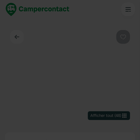
Dos
Préféré
Afficher tout
(
48
)