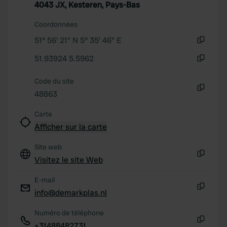
4043 JX, Kesteren, Pays-Bas
We use cookies to personalise content and ads, to
provide social media features and to analyse our traffic.
Coordonnées
We also share information about your use of our site with
51° 56' 21" N 5° 35' 46" E
our social media, advertising and analytics partners who
Copie
may combine it with other information that you’ve
51.93924 5.5962
provided to them or that they’ve collected from your use
Copie
of their services.
Code du site
48863
Copie
Carte
Afficher sur la carte
Site web
Visitez le site Web
Copie
E-mail
info@demarkplas.nl
Copie
Numéro de téléphone
+31488482731