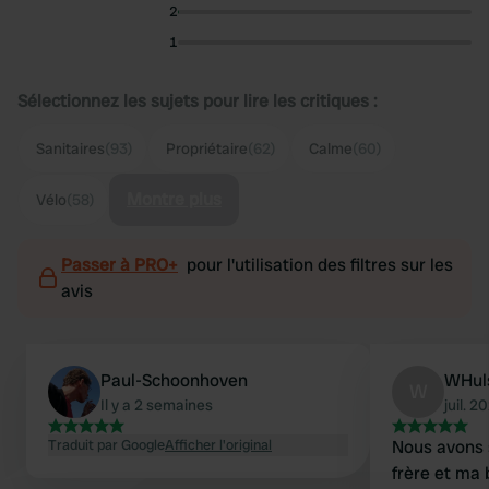
2
1
Sélectionnez les sujets pour lire les critiques :
Sanitaires
(93)
Propriétaire
(62)
Calme
(60)
Montre plus
Vélo
(58)
Passer à PRO+
pour l'utilisation des filtres sur les
avis
Paul-Schoonhoven
WHul
W
Il y a 2 semaines
juil. 2
Traduit par Google
Afficher l'original
Nous avons s
frère et ma 