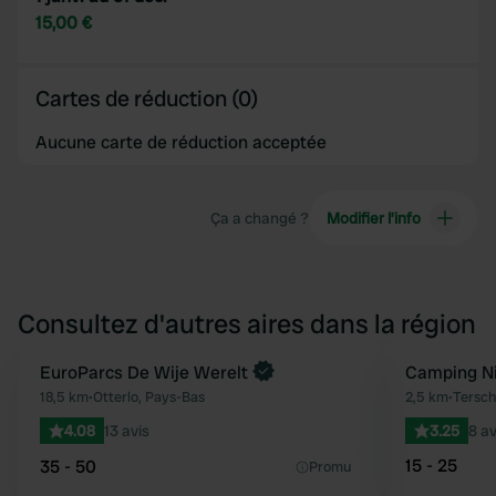
15,00 €
Cartes de réduction (0)
Aucune carte de réduction acceptée
Ça a changé ?
Modifier l’info
Consultez d'autres aires dans la région
Reserve maintenant
EuroParcs De Wije Werelt
Camping N
Préféré
18,5 km
•
Otterlo, Pays-Bas
2,5 km
•
Tersch
4.08
13 avis
3.25
8 av
15 - 25
35 - 50
Promu