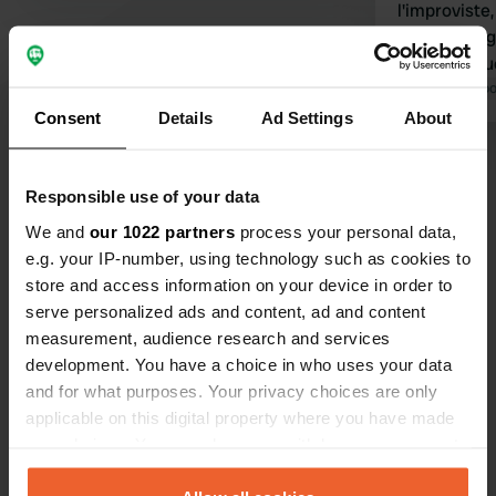
l'improviste,
Endroit mag
panoramique.
propres. Do
Traduit par Go
€. Abri à vé
Consent
Details
Ad Settings
About
recharger le
Voir tous les 266 avis
vendre. Nous
balades à vé
Responsible use of your data
propriétair
Es-tu déjà venu ici ?
We and
our 1022 partners
process your personal data,
comptent su
e.g. your IP-number, using technology such as cookies to
visiteurs po
store and access information on your device in order to
avons passé 
serve personalized ads and content, ad and content
measurement, audience research and services
development. You have a choice in who uses your data
and for what purposes. Your privacy choices are only
Contact
applicable on this digital property where you have made
your choices. You can change or withdraw your consent
Emplacement
any time from the Cookie Declaration or by clicking on
Leemweg 2
Copie