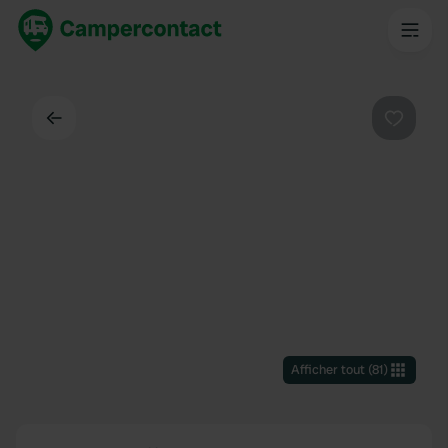
Dos
Préféré
Afficher tout
(
81
)