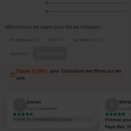
2
1
Sélectionnez les sujets pour lire les critiques :
Propriétaire
(161)
Vélo
(113)
Sanitaires
(100)
Montre plus
Calme
(83)
Passer à PRO+
pour l'utilisation des filtres sur les
avis
jloman
Werk
W
Il y a 2 semaines
Il y a
Traduit par Google
Afficher l'original
Premier jou
Pays-Bas. Du