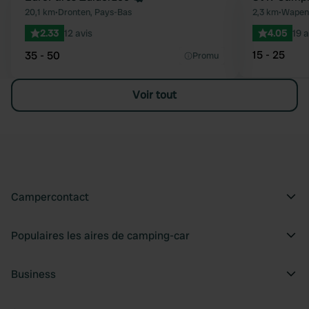
Préféré
20,1 km
•
Dronten, Pays-Bas
2,3 km
•
Wapenv
2.33
12 avis
4.05
19 a
15 - 25
35 - 50
Promu
Voir tout
Campercontact
Populaires les aires de camping-car
Business