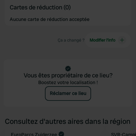
Cartes de réduction (0)
Aucune carte de réduction acceptée
Ça a changé ?
Modifier l’info
Vous êtes propriétaire de ce lieu?
Boostez votre localisation !
Réclamer ce lieu
Consultez d'autres aires dans la région
Reserve maintenant
EuroParcs Zuiderzee
SVR-Campin