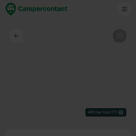
Dos
Préféré
Afficher tout
(
77
)