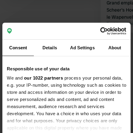
Grand empl
Scheer's Hoe
le Wapenvel
panoramique. 2 personnes, un 
Traduit par Go
chien. Élect
par jour. No
Voir tous les 357 avis
hésiter.
Consent
Details
Ad Settings
About
Es-tu déjà venu ici ?
Responsible use of your data
We and
our 1022 partners
process your personal data,
e.g. your IP-number, using technology such as cookies to
store and access information on your device in order to
serve personalized ads and content, ad and content
Contact
measurement, audience research and services
development. You have a choice in who uses your data
and for what purposes. Your privacy choices are only
Emplacement
applicable on this digital property where you have made
Hogestraat 9A
Copie