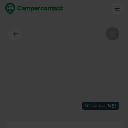
Dos
Préféré
Afficher tout
(
8
)