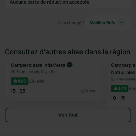
Aucune carte de réduction acceptée
Ça a changé ?
Modifier l’info
Consultez d'autres aires dans la région
Reserve maintenant
Camperplaats IndeVerte
Reserve mainten
Camperplaa
Préféré
20,5 km
•
Lottum, Pays-Bas
Natuurplezi
2,1 km
•
Reuver
4.66
236 avis
3.44
9 av
15 - 25
Promu
10 - 15
Voir tout