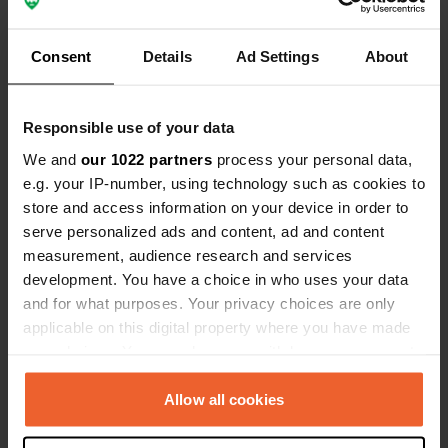
Es-tu déjà venu ici ?
Consent
Details
Ad Settings
About
Responsible use of your data
We and
our 1022 partners
process your personal data,
Contact
e.g. your IP-number, using technology such as cookies to
store and access information on your device in order to
serve personalized ads and content, ad and content
Emplacement
measurement, audience research and services
Binnenweg 4
Copie
development. You have a choice in who uses your data
5953 NR, Reuver, Pays-Bas
and for what purposes. Your privacy choices are only
Coordonnées
applicable on this digital property where you have made
your choices. You can change or withdraw your consent
51° 16' 8" N 6° 5' 36" E
Copie
any time from the Cookie Declaration or by clicking on
51.26886 6.09347
the Privacy trigger icon.
Allow all cookies
Copie
Code du site
If you allow, we would also like to: