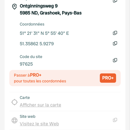
Ontginningsweg 9
Copie
5985 ND, Grashoek, Pays-Bas
Coordonnées
51° 21' 31" N 5° 55' 40" E
Copie
51.35862 5.9279
Copie
Code du site
97625
Copie
PRO+
Passer à
PRO+
pour toutes les coordonnées
Carte
Afficher sur la carte
Site web
Visitez le site Web
Copie