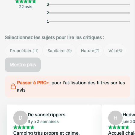
3
22 avis
2
1
Sélectionnez les sujets pour lire les critiques :
Propriétaire
(11)
Sanitaires
(9)
Nature
(7)
Vélo
(6)
Montre plus
Passer à PRO+
pour l'utilisation des filtres sur les
avis
De vannetrippers
Hedw
D
H
Il y a 3 semaines
juin 2
Camping très propre et calme,
Accueil chal