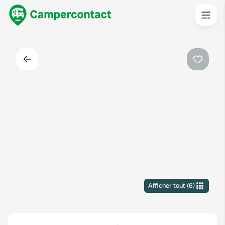
Dos
Préféré
Afficher tout
(
6
)