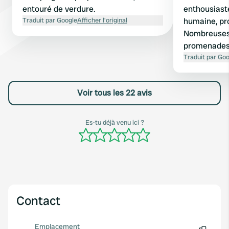
entouré de verdure.
enthousiast
Traduit par Google
Afficher l'original
humaine, pr
Nombreuses 
promenades 
sur le camp
Traduit par Go
recommandé
camping-car
Voir tous les 22 avis
Es-tu déjà venu ici ?
Contact
Emplacement