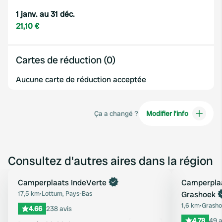
1 janv. au 31 déc.
21,10 €
Cartes de réduction (0)
Aucune carte de réduction acceptée
Ça a changé ?
Modifier l’info
Consultez d'autres aires dans la région
Reserve maintenant
Camperplaats IndeVerte
Camperplaa
Préféré
17,5 km
•
Lottum, Pays-Bas
Grashoek
1,6 km
•
Grasho
4.66
238 avis
4.78
49 a