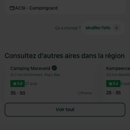
ACSI - Campingcard
Ça a changé ?
Modifier l’info
Consultez d'autres aires dans la région
Reserve maintenant
Camping Mareveld
Kampeerce
Préféré
21,7 km
•
Schimmert, Pays-Bas
3,6 km
•
Montfo
3.8
27 avis
3.4
5 avi
25 - 35
35 - 50
Promu
Voir tout