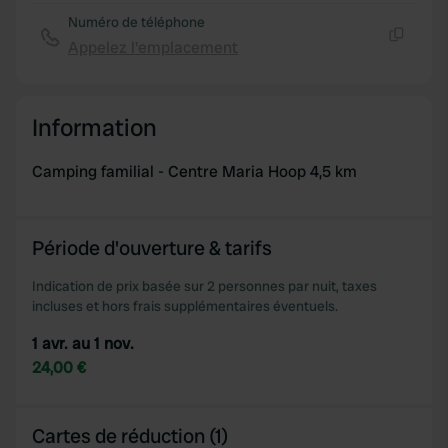
We also share information about your use of our site with
Numéro de téléphone
our social media, advertising and analytics partners who
Appelez l'emplacement
Copie
may combine it with other information that you’ve
provided to them or that they’ve collected from your use
of their services.
Information
Camping familial - Centre Maria Hoop 4,5 km
Période d'ouverture & tarifs
Indication de prix basée sur 2 personnes par nuit, taxes
incluses et hors frais supplémentaires éventuels.
1 avr. au 1 nov.
24,00 €
Cartes de réduction (1)