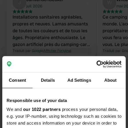
J
W
juil. 2026
mai 2
Installations sanitaires agréables,
Ce camping a
propres et neuves. Lamas amusants
monde. L'ac
de toutes les couleurs et de tous les
propriétaire
âges. Propriétaire enthousiaste. Le
vous fera v
gazon artificiel près du camping-car
vous. Le plu
est agréable.
Traduit par Google
Afficher l'original
camping est
Traduit par Go
emplacement
gazon synth
garer votre 
et profiter 
Consent
Details
Ad Settings
About
pour se déte
un coin tran
Contact
Responsible use of your data
Emplacement
We and
our 1022 partners
process your personal data,
Dominicusweg 3
e.g. your IP-number, using technology such as cookies to
Copie
6105 BD, Maria Hoop, Pays-Bas
store and access information on your device in order to