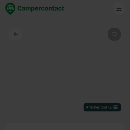
Dos
Préféré
Afficher tout
(
2
)