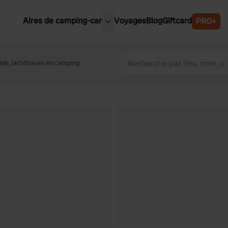
Aires de camping-car
Voyages
Blog
Giftcard
PRO+
leures aires de camping-car
Belgique
ijde, jachthaven en camping
Slovénie
Autriche
Suède
e
Suisse