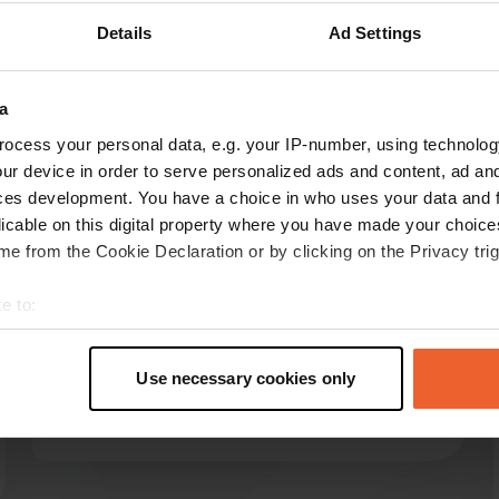
Details
Ad Settings
Montre plus
re
(7)
a
ocess your personal data, e.g. your IP-number, using technolog
les avis
ur device in order to serve personalized ads and content, ad a
ces development. You have a choice in who uses your data and 
licable on this digital property where you have made your choic
e from the Cookie Declaration or by clicking on the Privacy trig
Theo2020
T
mai 2025
e to:
Les prix indiqués ne sont pas à jour. Nous avons
t your geographical location which can be accurate to within sev
payé 32,50 euros pour une nuit pour 2
tively scanning it for specific characteristics (fingerprinting)
personnes et un chien. Et c’est dans le tarif
Use necessary cookies only
 personal data is processed and set your preferences in the
det
Acsi.
Traduit par Google
Afficher l'original
e content and ads, to provide social media features and to analy
 our site with our social media, advertising and analytics partn