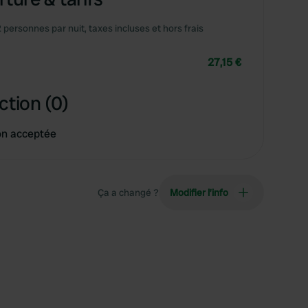
2 personnes par nuit, taxes incluses et hors frais
27,15 €
ction (0)
on acceptée
Ça a changé ?
Modifier l’info