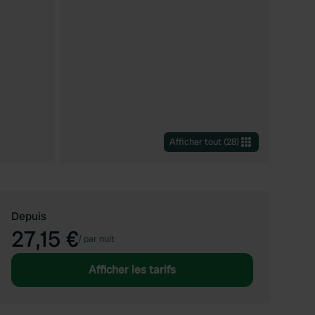
Afficher tout
(
28
)
Depuis
27,15 €
/
par nuit
Afficher les tarifs