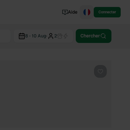
Aide
Connecter
Norvège
8 - 10 Aug
·
2
Chercher
Portugal
Danemark
Croatie
Voir tout...
Préféré