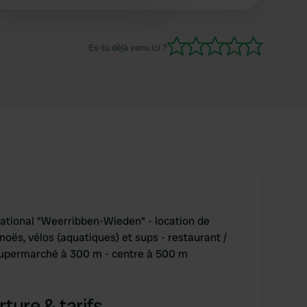
 services.
Es-tu déjà venu ici ?
 national "Weerribben-Wieden" - location de
oës, vélos (aquatiques) et sups - restaurant /
 supermarché à 300 m - centre à 500 m
ture & tarifs