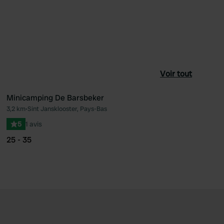
Voir tout
Minicamping De Barsbeker
3,2 km
•
Sint Jansklooster, Pays-Bas
féré
Préféré
5
1 avis
25 - 35