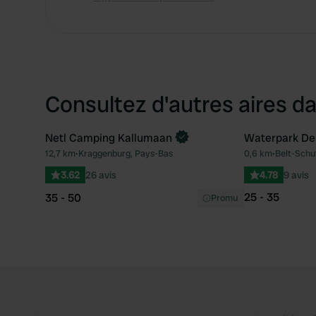
Consultez d'autres aires da
Netl Camping Kallumaan
Waterpark De 
Reserve maintenant
Reserve mai
12,7 km
•
Kraggenburg, Pays-Bas
0,6 km
•
Belt-Schu
Préféré
3.62
26 avis
4.78
9 avis
25 - 35
35 - 50
Promu