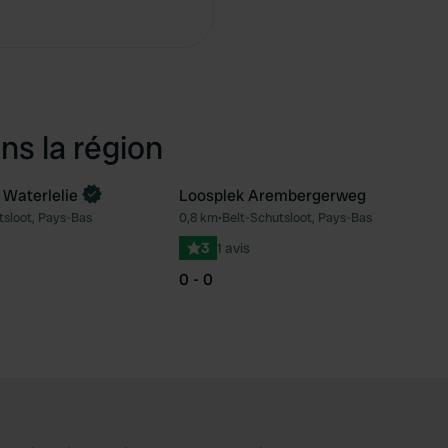
Copie
ns la région
Waterlelie
Loosplek Arembergerweg
ntenant
tsloot, Pays-Bas
0,8 km
•
Belt-Schutsloot, Pays-Bas
Préféré
Pré
3
1 avis
0 - 0