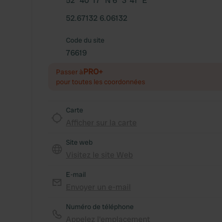
52° 40' 17" N 6° 3' 41" E
52.67132 6.06132
Code du site
76619
PRO+
Passer à
pour toutes les coordonnées
Carte
Afficher sur la carte
Site web
Visitez le site Web
E-mail
Envoyer un e-mail
Numéro de téléphone
Appelez l'emplacement