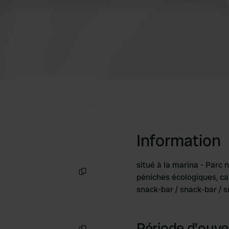
 provided to them or that they’ve collected from your use of their
Information
situé à la marina - Parc
péniches écologiques, can
Copie
snack-bar / snack-bar /
Période d'ouver