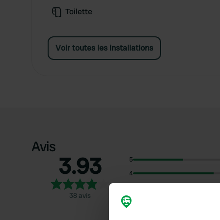
Toilette
Voir toutes les installations
Avis
3.93
5
4
3
38 avis
2
1