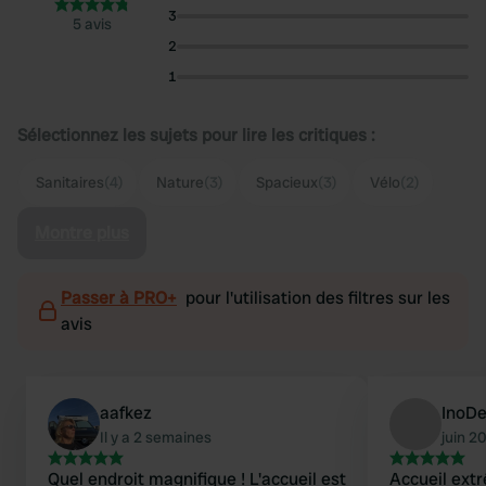
3
5 avis
2
1
Sélectionnez les sujets pour lire les critiques :
Sanitaires
(4)
Nature
(3)
Spacieux
(3)
Vélo
(2)
Montre plus
Passer à PRO+
pour l'utilisation des filtres sur les
avis
aafkez
InoD
Il y a 2 semaines
juin 2
Quel endroit magnifique ! L'accueil est
Accueil ext