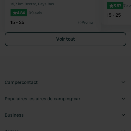
15,7 km
•
Beerze, Pays-Bas
3.57
7 av
4.84
109 avis
15 - 25
15 - 25
Promu
Voir tout
Campercontact
Populaires les aires de camping-car
Business