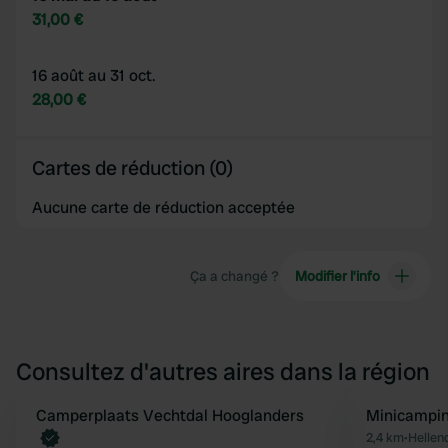
31,00 €
16 août au 31 oct.
28,00 €
Cartes de réduction (0)
Aucune carte de réduction acceptée
Ça a changé ?
Modifier l’info
Consultez d'autres aires dans la région
Camperplaats Vechtdal Hooglanders
Minicampin
Préféré
2,4 km
•
Hellen