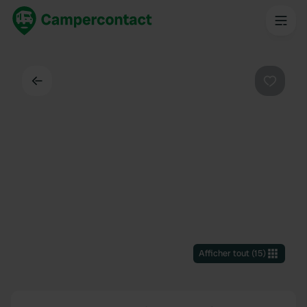
Dos
Préféré
Afficher tout
(
15
)