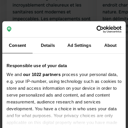
incroyablement chaleureux et les
endroit char
sanitaires sont modernes et
nature. Emp
impeccables. Les emplacements sont
bien délimit
très spacieux et en pleine nature. Le
impeccables
camping est superbement paysagé, je
Traduit par Google
Afficher l'original
irréprochabl
Traduit par Go
le recommande vivement ! Si vous
les moindres
Consent
Details
Ad Settings
About
avez déjà parcouru deux superbes
magnifique 
Voir tous les 5 avis
itinéraires VTT (Nijverdal et
reviendrons 
Hellendoorn), vous pouvez partir de
Responsible use of your data
ce camping. L'itinéraire VTT de Holten
Es-tu déjà venu ici ?
est sans doute magnifique en hiver,
We and
our 1022 partners
process your personal data,
mais en été, c'est une simple piste
e.g. your IP-number, using technology such as cookies to
cyclable.
store and access information on your device in order to
serve personalized ads and content, ad and content
measurement, audience research and services
development. You have a choice in who uses your data
Contact
and for what purposes. Your privacy choices are only
applicable on this digital property where you have made
Emplacement