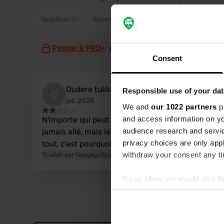
Spacieux
(2)
Nourriture
(2)
Passer à PRO+
pour l'utilisation des filtres sur 
Consent
Oudere tukkers
Responsible use of your dat
O
juil. 2026
We and
our 1022 partners
pr
and access information on yo
N'importe qui peut écrire un avis. Je n'y suis
audience research and servi
jamais allé, mais le prix ne me convient pas du
privacy choices are only app
tout, c'est pourquoi je ne mets que deux étoiles.
withdraw your consent any tim
Traduit par Google
Afficher l'original
If you allow, we would also lik
Collect information abou
Identify your device by ac
Find out more about how your