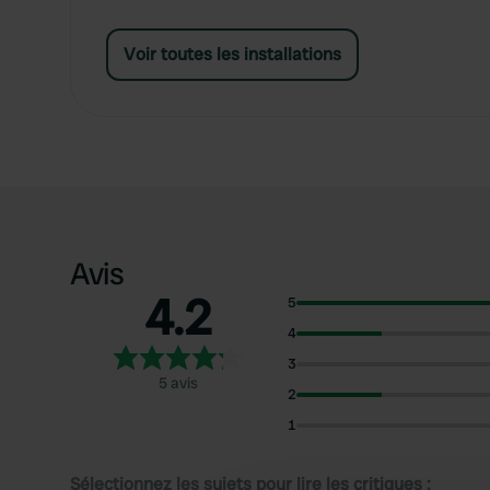
Voir toutes les installations
Avis
4.2
5
4
3
5 avis
2
1
Sélectionnez les sujets pour lire les critiques :