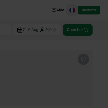
Aide
Connecter
Norvège
7 - 9 Aug
·
2
Chercher
Portugal
Danemark
Croatie
Voir tout...
Préféré