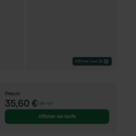
Afficher tout
(
6
)
Depuis
35,60 €
/
par nuit
Afficher les tarifs