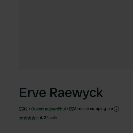
Erve Raewyck
Aires de camping-car
12
Ouvert aujourd'hui
4.2
5 avis