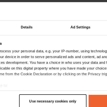
les avis
Details
Ad Settings
molsquincy@icloud.com
a
m
juil. 2026
ocess your personal data, e.g. your IP-number, using technolog
ur device in order to serve personalized ads and content, ad a
Traduit par Google
Afficher l'original
ces development. You have a choice in who uses your data and 
licable on this digital property where you have made your choic
e from the Cookie Declaration or by clicking on the Privacy trig
e to:
t your geographical location which can be accurate to within sev
tively scanning it for specific characteristics (fingerprinting)
Use necessary cookies only
 personal data is processed and set your preferences in the
det