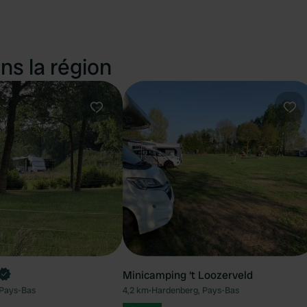
ns la région
Préféré
Pré
Minicamping ‘t Loozerveld
 Pays-Bas
4,2 km
•
Hardenberg, Pays-Bas