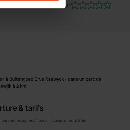
Es-tu déjà venu ici ?
se our traffic. We also share
ers who may combine it with
 services.
r à Buitengoed Erve Raewyck - dans un parc de
dewijk à 2 km
ture & tarifs
2 personnes par nuit, taxes incluses et hors frais