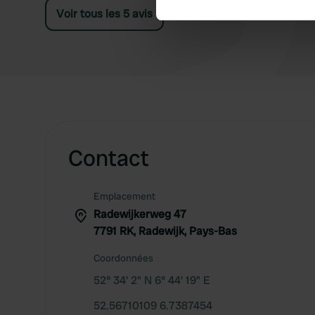
Voir tous les 5 avis
We use cookies to personalis
information about your use of
other information that you’ve
Contact
Emplacement
Radewijkerweg 47
7791 RK, Radewijk, Pays-Bas
Coordonnées
52° 34' 2" N 6° 44' 19" E
52.56710109 6.7387454