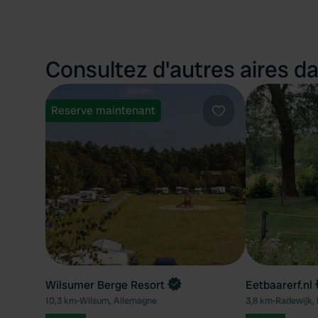
Consultez d'autres aires da
Reserve maintenant
Préféré
Wilsumer Berge Resort
Eetbaarerf.nl
10,3 km
•
Wilsum, Allemagne
3,8 km
•
Radewijk,