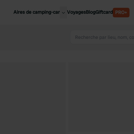
Aires de camping-car
Voyages
Blog
Giftcard
PRO+
leures aires de camping-car
Belgique
Slovénie
Autriche
Suède
e
Suisse