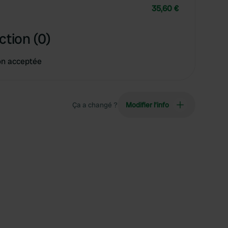
35,60 €
ction (0)
on acceptée
Ça a changé ?
Modifier l’info