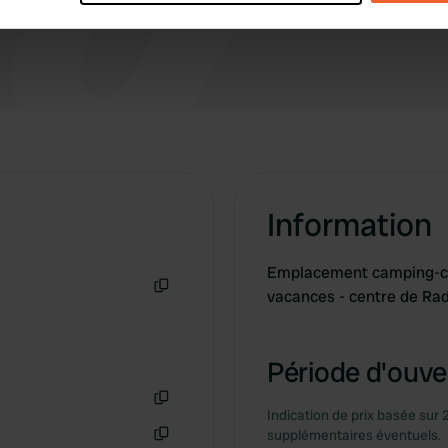
e content and ads, to provide social media features and to analy
 our site with our social media, advertising and analytics partn
 provided to them or that they’ve collected from your use of their
Information
Emplacement camping-ca
vacances - centre de Ra
Copie
Période d'ouver
Indication de prix basée sur 
Copie
supplémentaires éventuels.