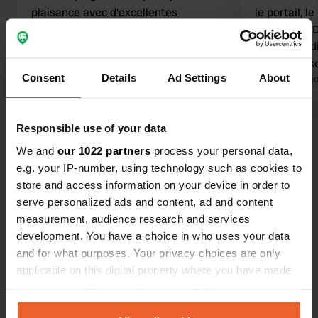
plaisance avec d'excellentes
le portail, 
installations sanitaires. Les
encombré. D
emplacements sont assez étroits,
sales sont di
mais dimanche soir, il n'y avait que
sanitaires s
Consent
Details
Ad Settings
About
deux campeurs. Nous n'avons rien
Traduit par Google
Afficher l'original
propres et e
Traduit par Go
entendu de l'autoroute. Le centre de
magnifique !
Zwolle est facilement accessible en
un charmant 
Voir tous les 14 avis
Responsible use of your data
bus.
Conseil : n
piétonnier e
We and
our 1022 partners
process your personal data,
à proximité 
e.g. your IP-number, using technology such as cookies to
Es-tu déjà venu ici ?
store and access information on your device in order to
serve personalized ads and content, ad and content
measurement, audience research and services
development. You have a choice in who uses your data
and for what purposes. Your privacy choices are only
applicable on this digital property where you have made
Contact
your choices. You can change or withdraw your consent
any time from the Cookie Declaration or by clicking on
Emplacement