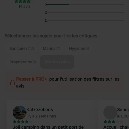
3
14 avis
2
1
Sélectionnez les sujets pour lire les critiques :
Sanitaires
(12)
Marina
(7)
Hygiène
(5)
Montre plus
Propriétaire
(5)
Passer à PRO+
pour l'utilisation des filtres sur les
avis
Katrezebees
Send
Il y a 2 semaines
juil. 2
Joli camping dans un petit port de
Accueil chal