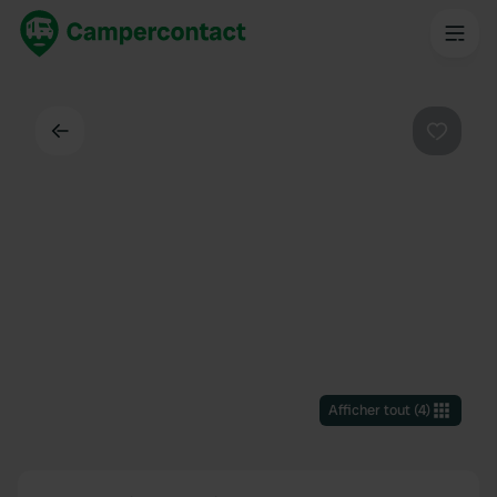
Dos
Préféré
Afficher tout
(
4
)