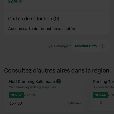
22,40 €
Cartes de réduction (0)
Aucune carte de réduction acceptée
Ça a changé ?
Modifier l’info
Consultez d'autres aires dans la région
Reserve maintenant
Netl Camping Kallumaan
Parking Tu
Préféré
24,9 km
•
Kraggenburg, Pays-Bas
3,9 km
•
Zwolle
3.62
26 avis
3.44
79 a
1 - 10
35 - 50
Promu