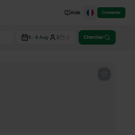
Aide
Connecter
Norvège
6 - 8 Aug
·
2
Chercher
Portugal
Danemark
Croatie
Voir tout...
Préféré