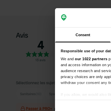
Avis
Consent
4
5
4
Responsible use of your dat
3
We and
our 1022 partners
pr
13 avis
2
and access information on yo
1
audience research and servi
privacy choices are only app
Sélectionnez les sujets pour lire les critiques :
withdraw your consent any tim
Sanitaires
(10)
Spacieux
(8)
Calme
(3)
Superma
If you allow, we would also lik
Collect information abou
Identify your device by ac
Passer à PRO+
pour l'utilisation des filtres sur 