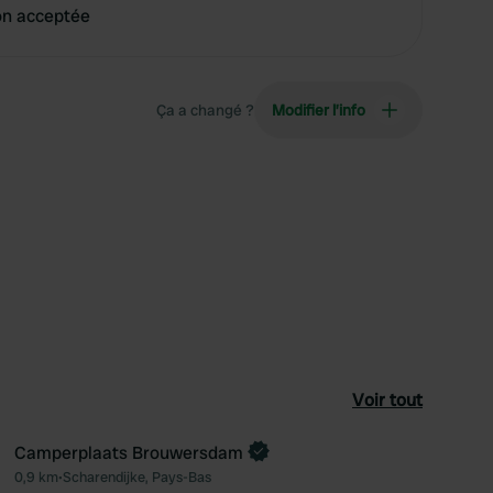
on acceptée
Ça a changé ?
Modifier l’info
Voir tout
Camperplaats Brouwersdam
0,9 km
•
Scharendijke, Pays-Bas
féré
Préféré