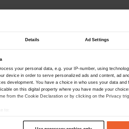
Details
Ad Settings
a
ocess your personal data, e.g. your IP-number, using technolog
ur device in order to serve personalized ads and content, ad a
ces development. You have a choice in who uses your data and 
licable on this digital property where you have made your choic
e from the Cookie Declaration or by clicking on the Privacy trig
Montre plus
rché
(3)
e to:
t your geographical location which can be accurate to within sev
tively scanning it for specific characteristics (fingerprinting)
les avis
Use necessary cookies only