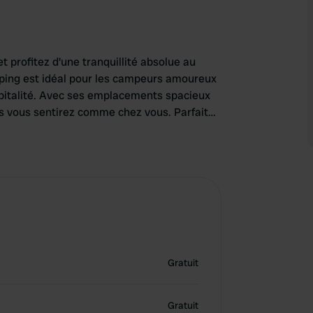
 profitez d'une tranquillité absolue au
ing est idéal pour les campeurs amoureux
ospitalité. Avec ses emplacements spacieux
s vous sentirez comme chez vous. Parfait
 plus long dans un cadre magnifique.
Gratuit
Gratuit