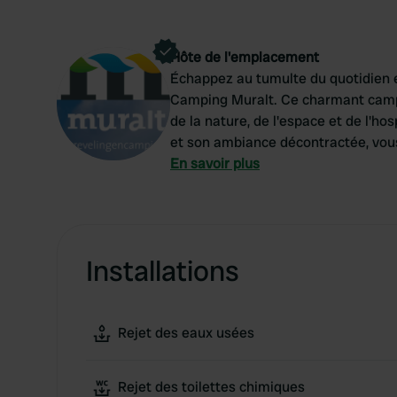
Hôte de l'emplacement
Échappez au tumulte du quotidien et
Camping Muralt. Ce charmant camp
de la nature, de l'espace et de l'h
et son ambiance décontractée, vou
pour une courte étape ou un séjour
En savoir plus
Installations
Rejet des eaux usées
Rejet des toilettes chimiques