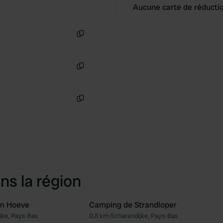
Aucune carte de réducti
Copie
Copie
Copie
ns la région
n Hoeve
Camping de Strandloper
jke, Pays-Bas
0,8 km
•
Scharendijke, Pays-Bas
Préféré
Pré