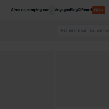
Aires de camping-car
Voyages
Blog
Giftcard
PRO+
leures aires de camping-car
Belgique
Slovénie
Autriche
Suède
e
Suisse