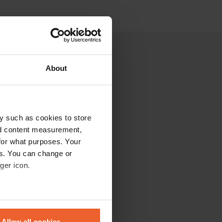
About
y such as cookies to store
nd content measurement,
for what purposes. Your
es. You can change or
ger icon.
eral meters
Allow all cookies