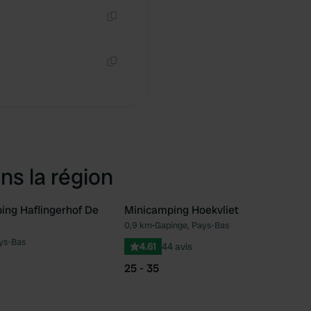
Copie
Copie
ns la région
ng Haflingerhof De
Minicamping Hoekvliet
0,9 km
•
Gapinge, Pays-Bas
Préféré
Pré
ys-Bas
4.61
44 avis
25 - 35