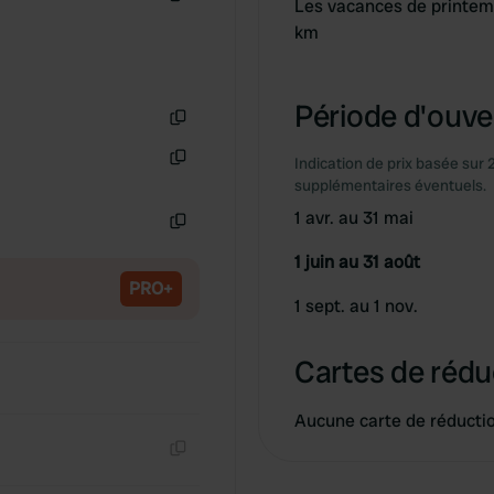
Les vacances de printem
Copie
km
Période d'ouver
Copie
Indication de prix basée sur 
Copie
supplémentaires éventuels.
1 avr. au 31 mai
Copie
1 juin au 31 août
PRO+
1 sept. au 1 nov.
Cartes de rédu
Aucune carte de réducti
Copie