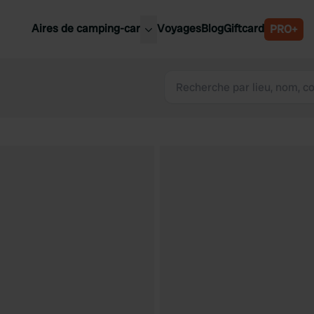
Aires de camping-car
Voyages
Blog
Giftcard
PRO+
leures aires de camping-car
Belgique
Slovénie
Autriche
Suède
e
Suisse