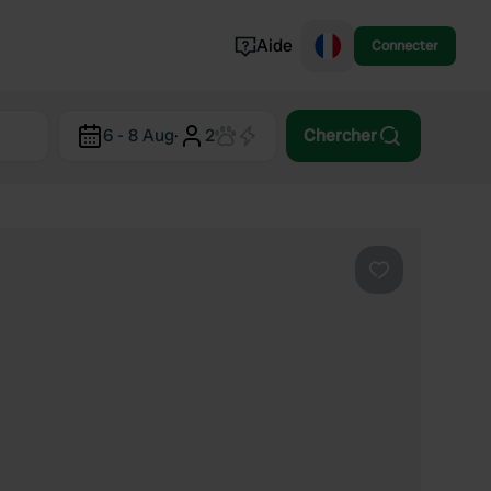
Aide
Connecter
Norvège
6 - 8 Aug
·
2
Chercher
Portugal
Danemark
Croatie
Voir tout...
Préféré