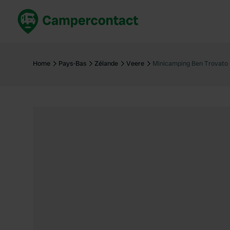
Réservez maintenant
Les meil
France
France
Home
Pays-Bas
Zélande
Veere
Minicamping Ben Trovato
Italie
Italie
Espagne
Espagne
Allemagne
Allemagn
Voir tout...
Pays-Bas