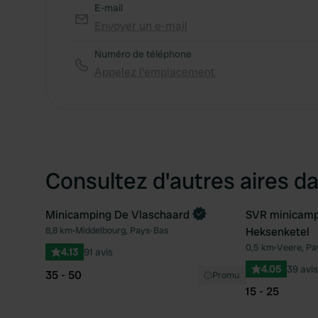
E-mail
Envoyer un e-mail
Numéro de téléphone
Appelez l'emplacement
Consultez d'autres aires da
Minicamping De Vlaschaard
SVR minicampi
8,8 km
•
Middelbourg, Pays-Bas
Heksenketel
Préféré
0,5 km
•
Veere, Pa
4.13
91 avis
4.05
39 avis
35 - 50
Promu
15 - 25