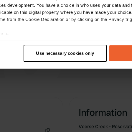
qu'un lave-linge et le Wi-Fi. Le terrain est plat et
ces development. You have a choice in who uses your data and 
herbeux. L'accès est possible pour les camping-
licable on this digital property where you have made your choic
cars jusqu'à 8 mètres de long. Nous avons payé
e from the Cookie Declaration or by clicking on the Privacy trig
lire la suite
28 €, électricité et taxe de séjour comprises. ``
Traduit par Google
Afficher l'original
e to:
t your geographical location which can be accurate to within sev
tively scanning it for specific characteristics (fingerprinting)
Use necessary cookies only
 personal data is processed and set your preferences in the
det
e content and ads, to provide social media features and to analy
 our site with our social media, advertising and analytics partn
 provided to them or that they’ve collected from your use of their
Information
Veerse Creek - Réservati