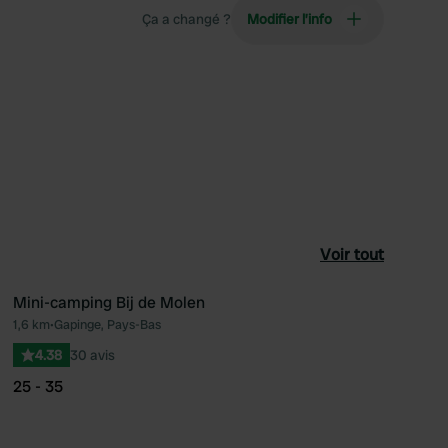
Ça a changé ?
Modifier l’info
Voir tout
Mini-camping Bij de Molen
1,6 km
•
Gapinge, Pays-Bas
féré
Préféré
4.38
30 avis
25 - 35