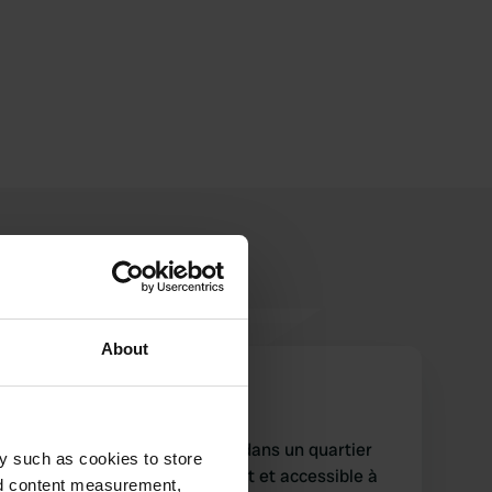
About
rosieglo
juin 2025
Petit camping très convivial dans un quartier
y such as cookies to store
agréable. Veere est charmant et accessible à
nd content measurement,