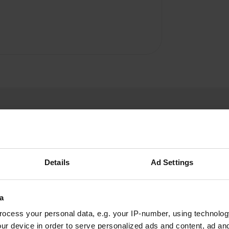
Details
Ad Settings
MaJü5975
M
avr. 2026
a
Un camping d'une beauté époustouflante. Ce
ocess your personal data, e.g. your IP-number, using technolog
mini-camping offre tout le nécessaire, ainsi
ur device in order to serve personalized ads and content, ad a