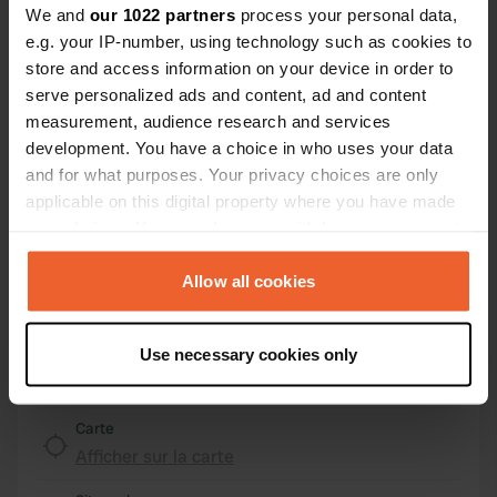
We and
our 1022 partners
process your personal data,
e.g. your IP-number, using technology such as cookies to
Emplacement
store and access information on your device in order to
Koningin Emmaweg 26
Copie
serve personalized ads and content, ad and content
4354 KE, Vrouwenpolder, Pays-Bas
measurement, audience research and services
development. You have a choice in who uses your data
Coordonnées
and for what purposes. Your privacy choices are only
51° 34' 57" N 3° 34' 59" E
applicable on this digital property where you have made
Copie
51.58252723 3.5829848
your choices. You can change or withdraw your consent
Copie
any time from the Cookie Declaration or by clicking on
Code du site
the Privacy trigger icon.
Allow all cookies
98617
Copie
If you allow, we would also like to:
PRO+
Passer à
PRO+
Use necessary cookies only
Collect information about your geographical location
pour toutes les coordonnées
which can be accurate to within several meters
Identify your device by actively scanning it for
Carte
specific characteristics (fingerprinting)
Afficher sur la carte
Find out more about how your personal data is processed