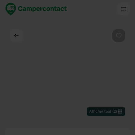
Dos
Préféré
Afficher tout
(
2
)