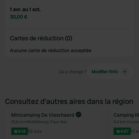
1 avr. au 1 oct.
30,00 €
Cartes de réduction (0)
Aucune carte de réduction acceptée
Ça a changé ?
Modifier l’info
Consultez d'autres aires dans la région
Minicamping De Vlaschaard
Camping Kl
Préféré
10,6 km
•
Middelbourg, Pays-Bas
0,4 km
•
Vrouwe
4.14
92 avis
4.67
12 a