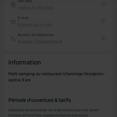
Site web
and set your preferences in the
details section
.
Visitez le site Web
Copie
We use cookies to personalise content and ads, to
E-mail
provide social media features and to analyse our traffic.
Envoyer un e-mail
We also share information about your use of our site with
Copie
our social media, advertising and analytics partners who
Numéro de téléphone
may combine it with other information that you’ve
Appelez l'emplacement
Copie
provided to them or that they’ve collected from your use
of their services.
Information
Petit camping au restaurant Uitannings Oranjezon -
centre 3 km
Période d'ouverture & tarifs
Indication de prix basée sur 2 personnes par nuit, taxes
incluses et hors frais supplémentaires éventuels.