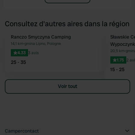
Consultez d'autres aires dans la région
Ranczo Smyczyna Camping
Sławskie C
Préféré
14,1 km
•
gmina Lipno, Pologne
Wypoczynk
20,5 km
•
gmina
4.33
3 avis
1.75
2 av
25 - 35
15 - 25
Voir tout
Campercontact