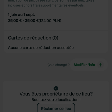
our social media, advertising and analytics partners who
Indication de prix basée sur 2 personnes par nuit, taxes
incluses et hors frais supplémentaires éventuels.
may combine it with other information that you’ve
provided to them or that they’ve collected from your use
1 juin au 1 sept.
of their services.
25,00 €
-
35,00 €
(
134,00 PLN
)
Cartes de réduction (0)
Aucune carte de réduction acceptée
Ça a changé ?
Modifier l’info
Vous êtes propriétaire de ce lieu?
Boostez votre localisation !
Réclamer ce lieu