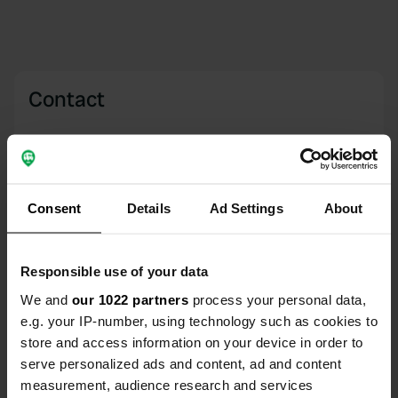
Contact
Emplacement
Turystyczna 7
Copie
64-140, gmina Włoszakowice, Pologne
Consent
Details
Ad Settings
About
Coordonnées
51° 57' 31" N 16° 19' 20" E
Copie
Responsible use of your data
51.9586855 16.3222883
We and
our 1022 partners
process your personal data,
Copie
e.g. your IP-number, using technology such as cookies to
Code du site
store and access information on your device in order to
159506
Copie
serve personalized ads and content, ad and content
PRO+
Passer à
measurement, audience research and services
PRO+
pour toutes les coordonnées