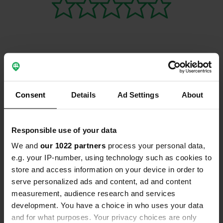
Contact
Consent
Details
Ad Settings
About
Emplacement
Zubrzyca Górna 35
Copie
34-484, Zubrzyca Górna, Pologne
Responsible use of your data
Coordonnées
We and
our 1022 partners
process your personal data,
e.g. your IP-number, using technology such as cookies to
49° 32' 55" N 19° 39' 34" E
store and access information on your device in order to
Copie
49.5485076 19.6594911
serve personalized ads and content, ad and content
Copie
measurement, audience research and services
Code du site
development. You have a choice in who uses your data
163097
Copie
and for what purposes. Your privacy choices are only