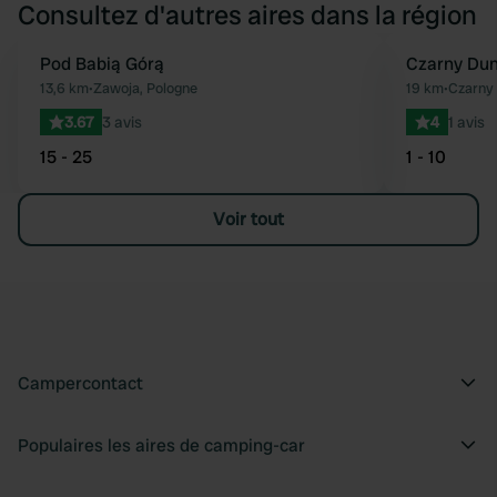
Consultez d'autres aires dans la région
Pod Babią Górą
Czarny Dun
Préféré
13,6 km
•
Zawoja, Pologne
19 km
•
Czarny 
3.67
3 avis
4
1 avis
15 - 25
1 - 10
Voir tout
Campercontact
Populaires les aires de camping-car