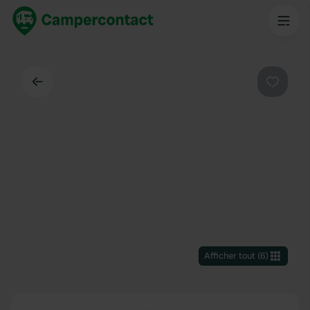
Dos
Préféré
Afficher tout
(
6
)