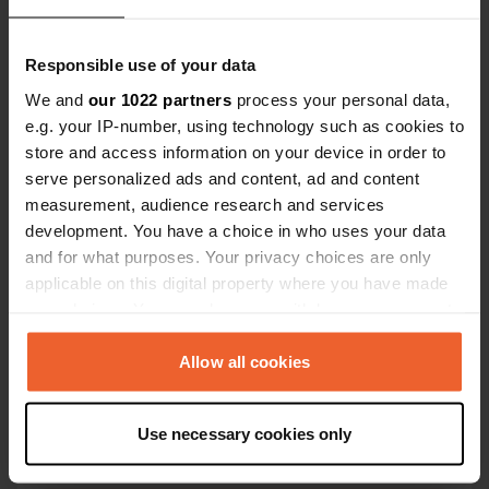
Responsible use of your data
We and
our 1022 partners
process your personal data,
e.g. your IP-number, using technology such as cookies to
store and access information on your device in order to
Contact
serve personalized ads and content, ad and content
measurement, audience research and services
Emplacement
development. You have a choice in who uses your data
Klifowa 24
Copie
and for what purposes. Your privacy choices are only
72-350, Niechorze, Pologne
applicable on this digital property where you have made
your choices. You can change or withdraw your consent
Coordonnées
any time from the Cookie Declaration or by clicking on
54° 5' 26" N 15° 3' 14" E
the Privacy trigger icon.
Allow all cookies
Copie
54.09064239 15.0537534
Copie
If you allow, we would also like to:
Use necessary cookies only
Code du site
Collect information about your geographical location
100640
which can be accurate to within several meters
Copie