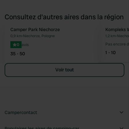
Consultez d'autres aires dans la région
Camper Park Niechorze
Kompleks 
Préféré
0,9 km
•
Niechorze, Pologne
1,2 km
•
Niecho
Pas encore d
0
avis
1 - 10
35 - 50
Voir tout
Campercontact
Populaires les aires de camping-car