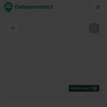
Dos
Préféré
Afficher tout
(
7
)