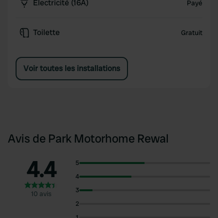
Électricité (16A)
Payé
Toilette
Gratuit
Voir toutes les installations
Avis de Park Motorhome Rewal
4.4
5
4
3
10 avis
2
1