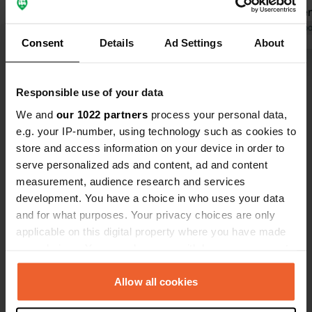
certainemen
Traduit par Go
Consent
Details
Ad Settings
About
Voir tous les 10 avis
Responsible use of your data
We and
our 1022 partners
process your personal data,
Es-tu déjà venu ici ?
e.g. your IP-number, using technology such as cookies to
store and access information on your device in order to
serve personalized ads and content, ad and content
measurement, audience research and services
development. You have a choice in who uses your data
and for what purposes. Your privacy choices are only
Contact
applicable on this digital property where you have made
your choices. You can change or withdraw your consent
Emplacement
any time from the Cookie Declaration or by clicking on
Dworcowa 3
Copie
the Privacy trigger icon.
Allow all cookies
72-344, Rewal, Pologne