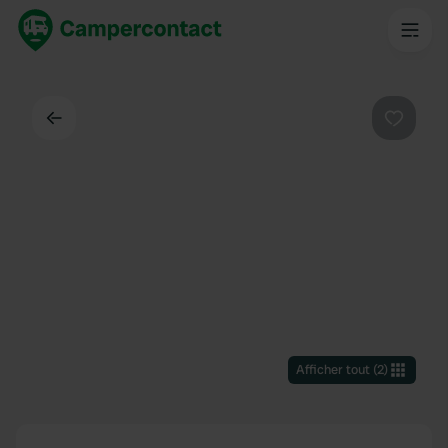
Dos
Préféré
Afficher tout
(
2
)