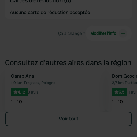
Cartes de réduction (0)
Aucune carte de réduction acceptée
Ça a changé ?
Modifier l’info
Consultez d'autres aires dans la région
Camp Ana
Dom Goscin
Préféré
1,9 km
•
Trzęsacz, Pologne
2,7 km
•
Pustko
4.12
8 avis
3.5
11 avi
1 - 10
1 - 10
Voir tout