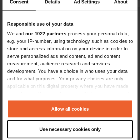
Consent
Details
Ad Settings
About
Voir tous les 5 avis
Responsible use of your data
We and
our 1022 partners
process your personal data,
Es-tu déjà venu ici ?
e.g. your IP-number, using technology such as cookies to
store and access information on your device in order to
serve personalized ads and content, ad and content
measurement, audience research and services
development. You have a choice in who uses your data
and for what purposes. Your privacy choices are only
Contact
applicable on this digital property where you have made
your choices. You can change or withdraw your consent
Emplacement
any time from the Cookie Declaration or by clicking on
Księcia Barnima I
the Privacy trigger icon.
Allow all cookies
Copie
73-110, Stargard, Pologne
If you allow, we would also like to:
Coordonnées
Use necessary cookies only
Collect information about your geographical location
53° 20' 10" N 15° 2' 5" E
which can be accurate to within several meters