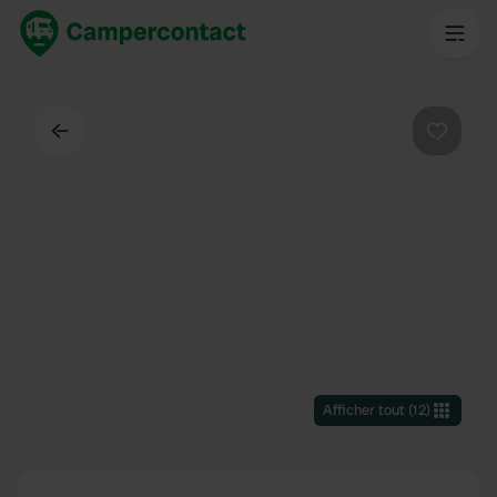
Dos
Préféré
Afficher tout
(
12
)