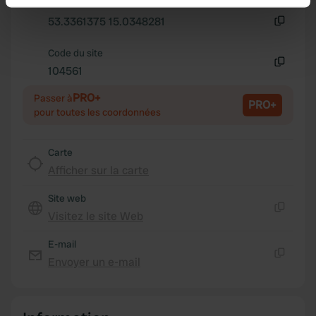
Copie
Identify your device by actively scanning it for
53.3361375 15.0348281
specific characteristics (fingerprinting)
Copie
Find out more about how your personal data is processed
Code du site
and set your preferences in the
104561
details section
.
Copie
PRO+
Passer à
We use cookies to personalise content and ads, to
PRO+
pour toutes les coordonnées
provide social media features and to analyse our traffic.
We also share information about your use of our site with
Carte
our social media, advertising and analytics partners who
Afficher sur la carte
may combine it with other information that you’ve
provided to them or that they’ve collected from your use
Site web
of their services.
Visitez le site Web
Copie
E-mail
Envoyer un e-mail
Copie