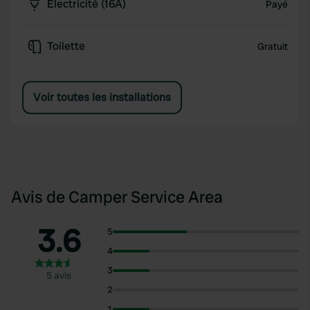
Électricité (16A)
Payé
Toilette
Gratuit
Voir toutes les installations
Avis de Camper Service Area
3.6
5
4
3
5 avis
2
1