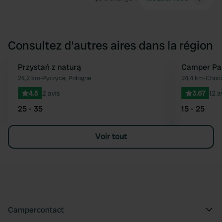
Consultez d'autres aires dans la région
Przystań z naturą
Camper Pa
Préféré
24,2 km
•
Pyrzyce, Pologne
24,4 km
•
Choci
4.5
2 avis
3.67
12 a
25 - 35
15 - 25
Voir tout
Campercontact