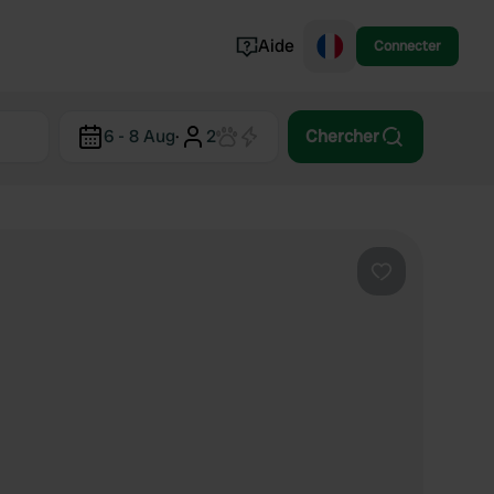
Aide
Connecter
Norvège
6 - 8 Aug
·
2
Chercher
Portugal
Danemark
Croatie
Voir tout...
Préféré