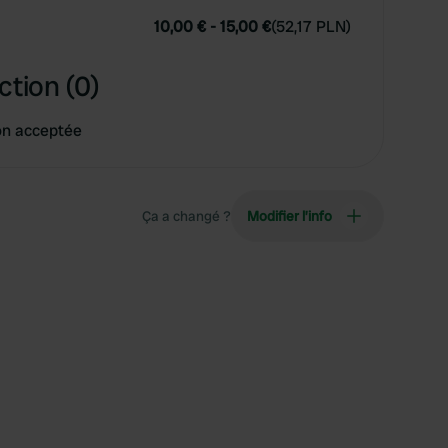
10,00 €
-
15,00 €
(
52,17 PLN
)
ction (0)
on acceptée
Ça a changé ?
Modifier l’info