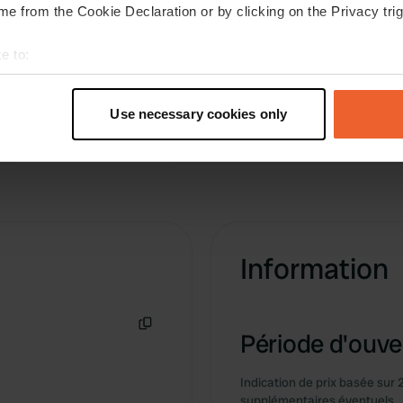
s. nous avons payé 60 zlt
e from the Cookie Declaration or by clicking on the Privacy trig
e to:
t your geographical location which can be accurate to within sev
tively scanning it for specific characteristics (fingerprinting)
Use necessary cookies only
 personal data is processed and set your preferences in the
det
e content and ads, to provide social media features and to analy
 our site with our social media, advertising and analytics partn
 provided to them or that they’ve collected from your use of their
Information
Période d'ouver
Copie
Indication de prix basée sur 
supplémentaires éventuels.