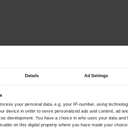
Details
Ad Settings
a
ocess your personal data, e.g. your IP-number, using technolog
A
ur device in order to serve personalized ads and content, ad a
nable. camping en désordre
ces development. You have a choice in who uses your data and 
Vous êtes dé
e vacances balnéaire
licable on this digital property where you have made your choic