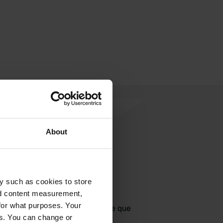
About
y such as cookies to store
jouter un avis
nd content measurement,
for what purposes. Your
jà venu ici ? Dites aux autres ce que
es. You can change or
vous en pensez.