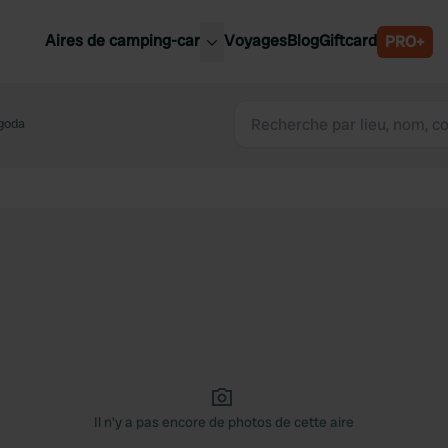
Aires de camping-car
Voyages
Blog
Giftcard
PRO+
leures aires de camping-car
Belgique
goda
Slovénie
Autriche
Suède
e
Suisse
Il n'y a pas encore de photos de cette aire