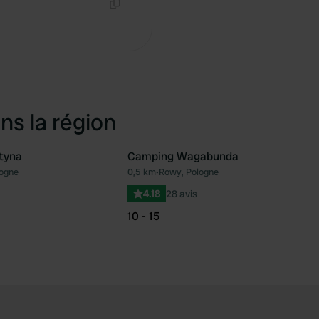
Copie
ns la région
tyna
Camping Wagabunda
ogne
0,5 km
•
Rowy, Pologne
Préféré
Pré
4.18
28 avis
10 - 15