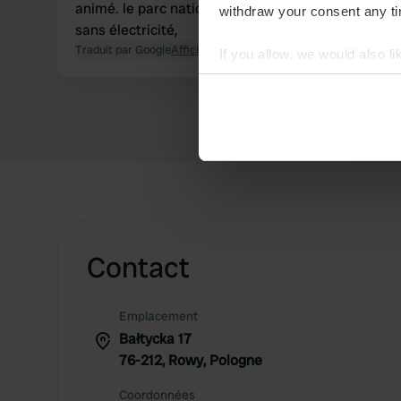
animé. le parc national n'est pas ouvert aux chien
withdraw your consent any tim
sans électricité,
Traduit par Google
Afficher l'original
If you allow, we would also lik
Collect information abou
Identify your device by ac
Find out more about how your
We use cookies to personalis
information about your use of
other information that you’ve
Contact
Emplacement
Bałtycka 17
76-212, Rowy, Pologne
Coordonnées