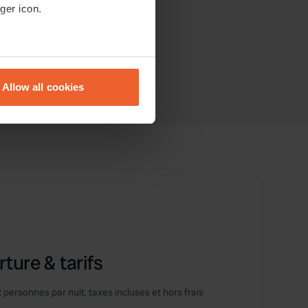
ger icon.
eral meters
Allow all cookies
ails section
.
se our traffic. We also share
ers who may combine it with
 services.
ture & tarifs
2 personnes par nuit, taxes incluses et hors frais