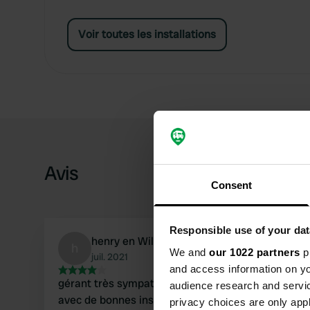
Voir toutes les installations
Avis
Consent
Responsible use of your dat
henry en Wilma TX
h
We and
our 1022 partners
pr
juil. 2021
and access information on yo
gérant très sympathique. parle un anglais raison
audience research and servi
avec de bonnes installations sanitaires. village d
privacy choices are only app