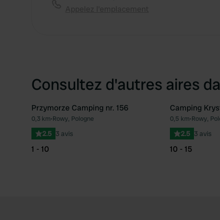
Appelez l'emplacement
Consultez d'autres aires da
Przymorze Camping nr. 156
Camping Krys
0,3 km
•
Rowy, Pologne
0,5 km
•
Rowy, Pol
Préféré
2.5
3 avis
2.5
3 avis
1 - 10
10 - 15