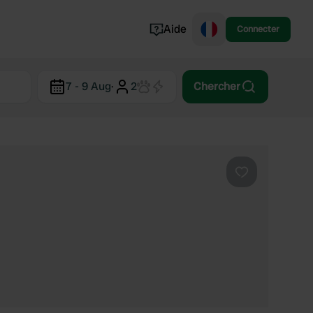
Aide
Connecter
Norvège
7 - 9 Aug
·
2
Chercher
Portugal
Danemark
Croatie
Voir tout...
Préféré