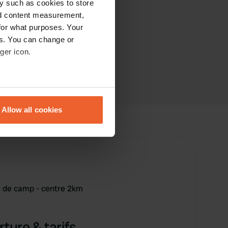
y such as cookies to store
nd content measurement,
for what purposes. Your
es. You can change or
ger icon.
eral meters
Allow all cookies
ails section
.
se our traffic. We also share
ers who may combine it with
 services.
u de camp - centre 2km
ture & tarifs