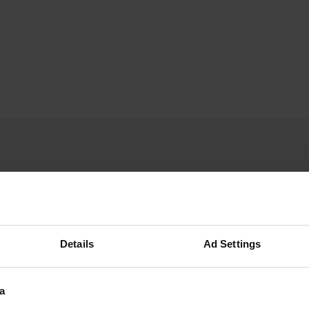
Details
Ad Settings
A
en direction de Częstokowa.
Vous êtes dé
a
ie du village de Rzedkowice,