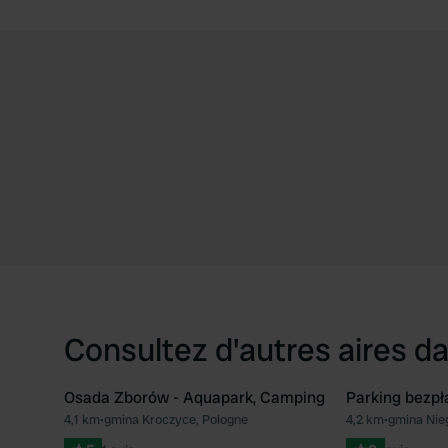
Consultez d'autres aires da
Osada Zborów - Aquapark, Camping
Parking bezpł
4,1 km
•
gmina Kroczyce, Pologne
4,2 km
•
gmina Nie
Préféré