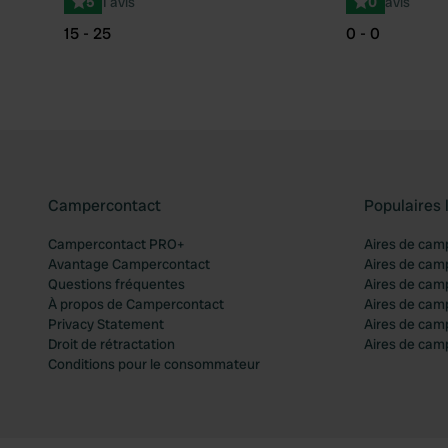
5
1 avis
0
avis
15 - 25
0 - 0
Campercontact
Populaires 
Campercontact PRO+
Aires de cam
Avantage Campercontact
Aires de cam
Questions fréquentes
Aires de cam
À propos de Campercontact
Aires de cam
Privacy Statement
Aires de cam
Droit de rétractation
Aires de camp
Conditions pour le consommateur