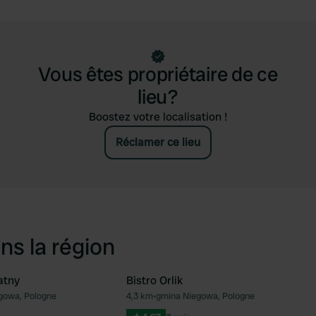
Vous êtes propriétaire de ce
lieu?
Boostez votre localisation !
Réclamer ce lieu
ns la région
atny
Bistro Orlik
gowa, Pologne
4,3 km
•
gmina Niegowa, Pologne
Préféré
Pré