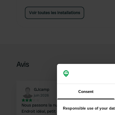
Voir toutes les installations
Avis
GJcamp
Consent
juin 2026
Nous passons la nuit ici, sur la Route des Aigles 
Responsible use of your dat
Endroit idéal, petit camping bien indiqué à la sort