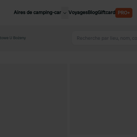
Aires de camping-car
Voyages
Blog
Giftcard
PRO+
leures aires de camping-car
Belgique
otowe U Bożeny
Slovénie
Autriche
Suède
e
Suisse