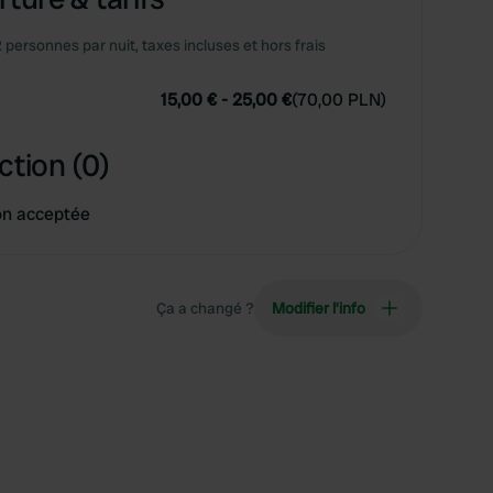
2 personnes par nuit, taxes incluses et hors frais
15,00 €
-
25,00 €
(
70,00 PLN
)
ction (0)
on acceptée
Ça a changé ?
Modifier l’info