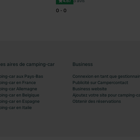
4.67
3 avis
0 - 0
les aires de camping-car
Business
ping-car aux Pays-Bas
Connexion en tant que gestionnai
ping-car en France
Publicité sur Campercontact
ping-car Allemagne
Business website
ping-car en Belgique
Ajoutez votre site pour camping-c
ping-car en Espagne
Obtenir des réservations
ing-car en Italie