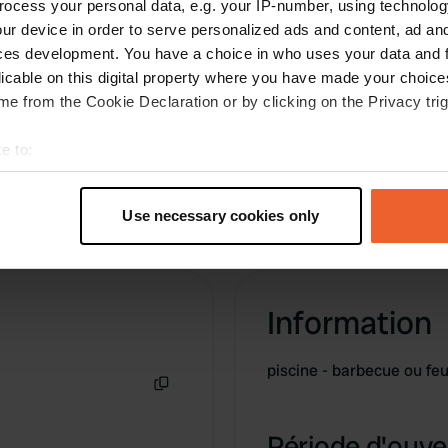
ocess your personal data, e.g. your IP-number, using technolog
éable. Nous avons payé 53
ur device in order to serve personalized ads and content, ad a
r deux personnes… un prix
ces development. You have a choice in who uses your data and 
licable on this digital property where you have made your choic
e from the Cookie Declaration or by clicking on the Privacy trig
e to:
t your geographical location which can be accurate to within sev
tively scanning it for specific characteristics (fingerprinting)
Use necessary cookies only
 personal data is processed and set your preferences in the
det
e content and ads, to provide social media features and to analy
 our site with our social media, advertising and analytics partn
Information
 provided to them or that they’ve collected from your use of their
piscine - barbecue ou fe
Copie
Période d'ouver