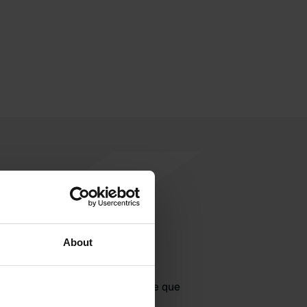
About
jouter un avis
jà venu ici ? Dites aux autres ce que
vous en pensez.