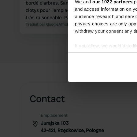
We and
our 1022 partners
pr
bordé d'arbres. Sanitaires simples, ambiance agr
and access information on yo
zlotys pour l'emplacement (sans électricité), pou
audience research and servi
très raisonnable. Parfait !
privacy choices are only app
Traduit par Google
Afficher l'original
withdraw your consent any tim
If you allow, we would also lik
Collect information abou
Identify your device by ac
Find out more about how your
We use cookies to personalis
information about your use of
Contact
other information that you’ve
Emplacement
Jurajska 103
42-421, Rzędkowice, Pologne