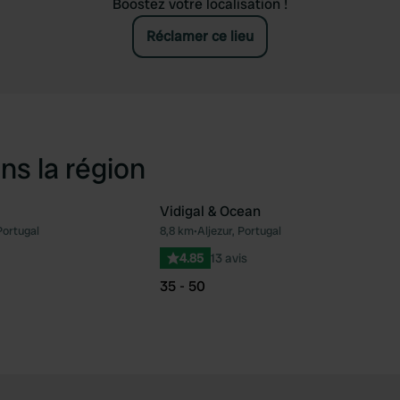
Boostez votre localisation !
Réclamer ce lieu
ns la région
Vidigal & Ocean
Portugal
8,8 km
•
Aljezur, Portugal
Préféré
Pré
4.85
13 avis
35 - 50