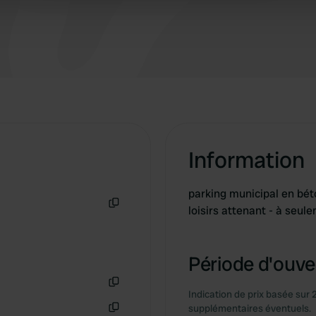
 provided to them or that they’ve collected from your use of their
Information
parking municipal en bé
loisirs attenant - à seule
Copie
Période d'ouver
Indication de prix basée sur 
Copie
supplémentaires éventuels.