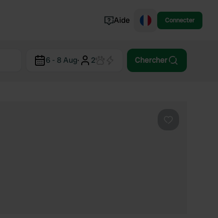
Aide
Connecter
Norvège
6 - 8 Aug
·
2
Chercher
Portugal
Danemark
Croatie
Voir tout...
Préféré