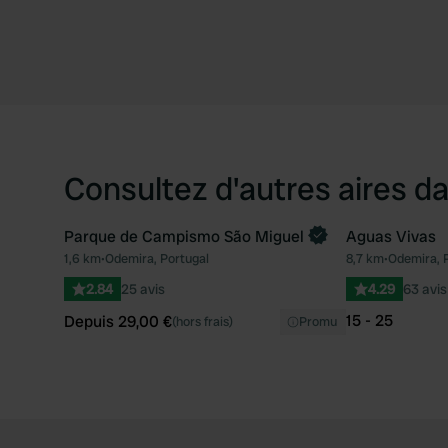
Consultez d'autres aires da
Parque de Campismo São Miguel
Aguas Vivas
Reserve maintenant
1,6 km
•
Odemira, Portugal
8,7 km
•
Odemira, 
Préféré
2.84
25 avis
4.29
63 avis
15 - 25
Depuis 29,00 €
(hors frais)
Promu