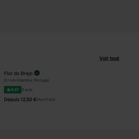
Voir tout
Flor do Brejo
Reserve maintenant
9,1 km
•
Odemira, Portugal
féré
Préféré
4.67
3 avis
Depuis 12,50 €
(hors frais)