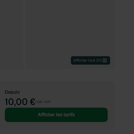
Afficher tout
(
11
)
Depuis
10,00 €
/
par nuit
Afficher les tarifs