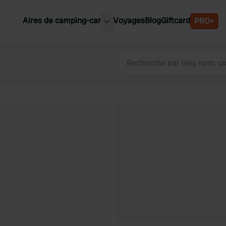
Aires de camping-car
Voyages
Blog
Giftcard
PRO+
leures aires de camping-car
Belgique
Slovénie
Autriche
Suède
e
Suisse