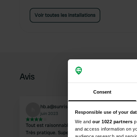
Voir toutes les installations
Avis
Consent
hb.a@sunrise.ch
h
Responsible use of your dat
juin 2023
We and
our 1022 partners
pr
Tout est raisonnablement propre et travaillé.
and access information on yo
Très pratique. Supermarché au même endroit,
audience research and servi