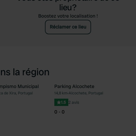
lieu?
Boostez votre localisation !
Réclamer ce lieu
ns la région
mpismo Municipal
Parking Alcochete
ca de Xira, Portugal
14,8 km
•
Alcochete, Portugal
Préféré
Pré
1.5
2 avis
0 - 0