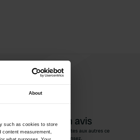
About
Ajouter un avis
y such as cookies to store
Vous êtes déjà venu ici ? Dites aux autres ce
nd content measurement,
que vous en pensez.
for what purposes. Your