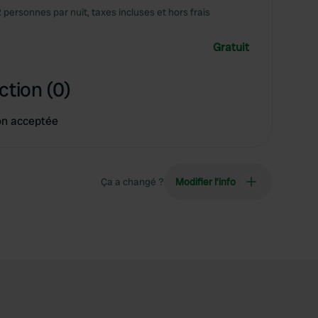
2 personnes par nuit, taxes incluses et hors frais
Gratuit
ction (0)
on acceptée
Ça a changé ?
Modifier l’info