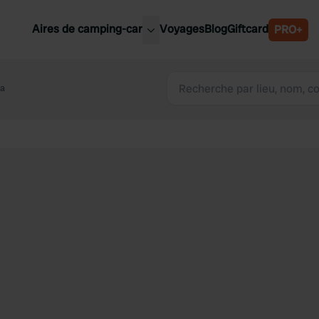
Aires de camping-car
Voyages
Blog
Giftcard
PRO+
leures aires de camping-car
Belgique
ia
Slovénie
Autriche
Suède
e
Suisse