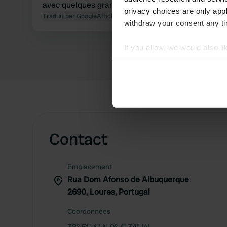
avec quelques grands parkings.
privacy choices are only app
Traduit par Google
Afficher l'original
withdraw your consent any tim
If you allow, we would also lik
Collect information abou
Identify your device by ac
Find out more about how your
We use cookies to personalis
information about your use of
Contact
other information that you’ve
Emplacement
Rua Dom Afonso de Albuquerque
2690, Loures, Portugal
Coordonnées