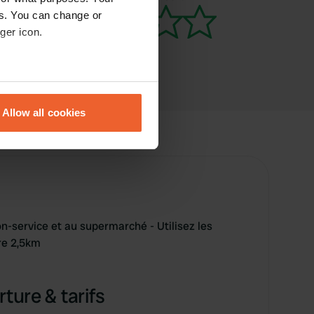
es. You can change or
ger icon.
eral meters
Allow all cookies
ails section
.
se our traffic. We also share
ers who may combine it with
 services.
ion-service et au supermarché - Utilisez les
re 2,5km
ture & tarifs