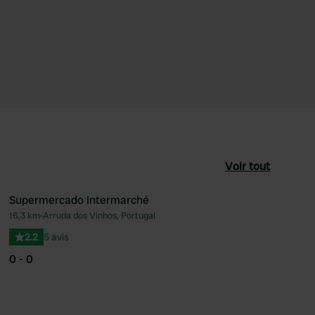
Voir tout
Supermercado Intermarché
16,3 km
•
Arruda dos Vinhos, Portugal
féré
Préféré
2.2
5 avis
0 - 0