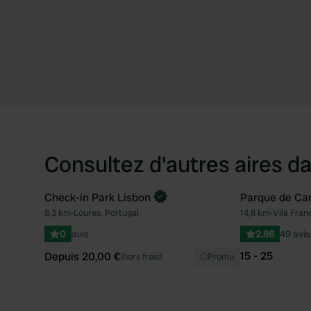
Consultez d'autres aires da
Check-in Park Lisbon
Parque de Ca
Reserve maintenant
8,3 km
•
Loures, Portugal
14,8 km
•
Vila Fran
Préféré
0
avis
2.86
49 avis
15 - 25
Depuis 20,00 €
(hors frais)
Promu