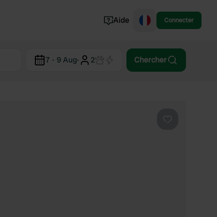
Aide
Connecter
Norvège
7 - 9 Aug
·
2
Chercher
Portugal
Danemark
Croatie
Voir tout...
Préféré