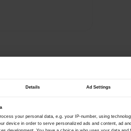
Details
Ad Settings
Fliedermoor
F
a
nov. 2019
ocess your personal data, e.g. your IP-number, using technolog
Station d'approvisionnement à Intermarché très
ur device in order to serve personalized ads and content, ad a
facile à atteindre. Gratuit. Les machines à laver
ces development. You have a choice in who uses your data and 