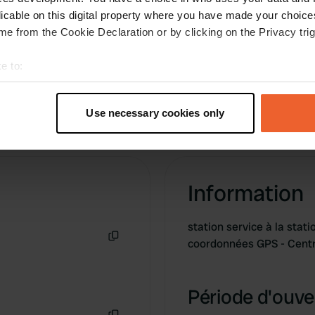
sont juste à côté.
licable on this digital property where you have made your choic
Traduit par Google
Afficher l'original
e from the Cookie Declaration or by clicking on the Privacy trig
e to:
t your geographical location which can be accurate to within sev
tively scanning it for specific characteristics (fingerprinting)
Use necessary cookies only
 personal data is processed and set your preferences in the
det
e content and ads, to provide social media features and to analy
 our site with our social media, advertising and analytics partn
Information
 provided to them or that they’ve collected from your use of their
station service à la stat
coordonnées GPS - Cent
Copie
Période d'ouver