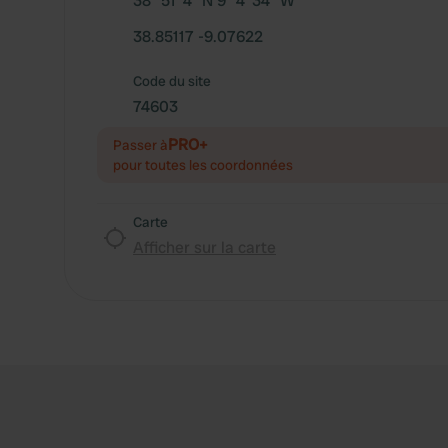
38° 51' 4" N 9° 4' 34" W
38.85117 -9.07622
Code du site
74603
PRO+
Passer à
pour toutes les coordonnées
Carte
Afficher sur la carte