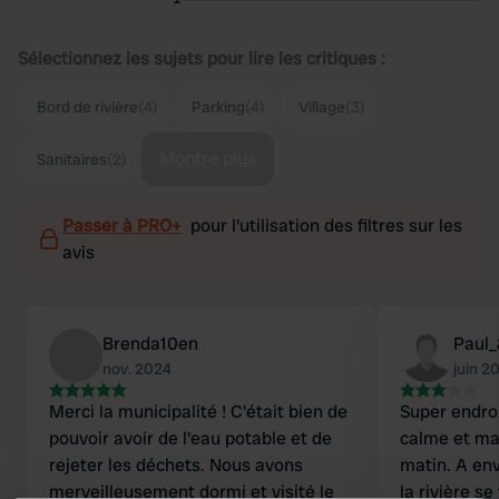
Sélectionnez les sujets pour lire les critiques :
Bord de rivière
(4)
Parking
(4)
Village
(3)
Montre plus
Sanitaires
(2)
Passer à PRO+
pour l'utilisation des filtres sur les
avis
Brenda10en
Paul_
nov. 2024
juin 2
Merci la municipalité ! C'était bien de
Super endroi
pouvoir avoir de l'eau potable et de
calme et mag
rejeter les déchets. Nous avons
matin. A env
merveilleusement dormi et visité le
la rivière se