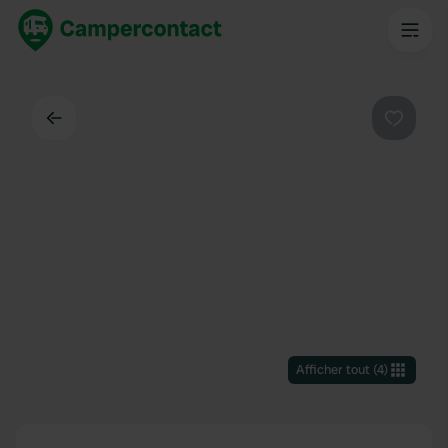
Dos
Préféré
Afficher tout
(
4
)