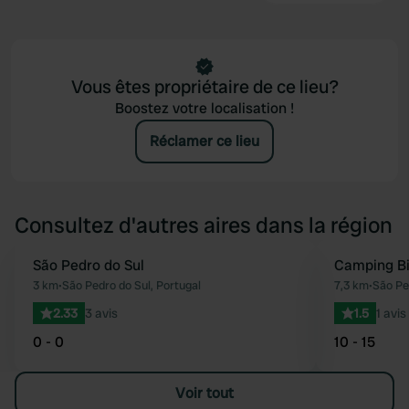
Vous êtes propriétaire de ce lieu?
Boostez votre localisation !
Réclamer ce lieu
Consultez d'autres aires dans la région
São Pedro do Sul
Camping B
Préféré
3 km
•
São Pedro do Sul, Portugal
7,3 km
•
São Pe
2.33
3 avis
1.5
1 avis
0 - 0
10 - 15
Voir tout